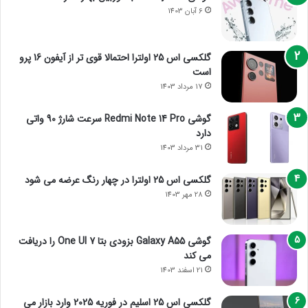
6 آبان 1403
گلکسی اس 25 اولترا احتمالا قوی تر از آیفون 16 پرو
است
17 مرداد 1403
گوشی Redmi Note 14 Pro سرعت شارژ 90 واتی
دارد
31 مرداد 1403
گلکسی اس 25 اولترا در چهار رنگ عرضه می شود
28 مهر 1403
گوشی Galaxy A55 بزودی بتا One UI 7 را دریافت
می کند
21 اسفند 1403
گلکسی اس 25 اسلیم در فوریه 2025 وارد بازار می