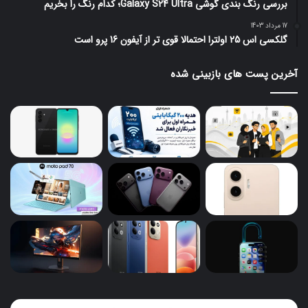
بررسی رنگ بندی گوشی Galaxy S24 Ultra؛ کدام رنگ را بخریم
17 مرداد 1403
گلکسی اس 25 اولترا احتمالا قوی تر از آیفون 16 پرو است
آخرین پست های بازبینی شده
گوشی‌های
هدی