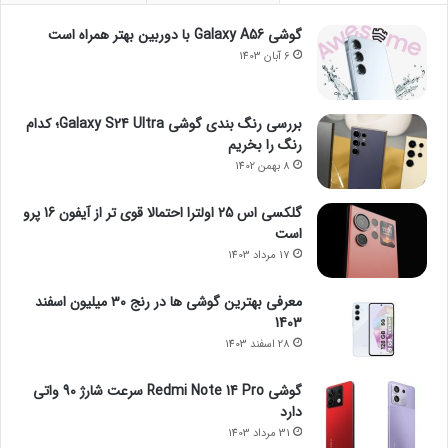
گوشی Galaxy A56 با دوربین بهتر همراه است
6 آبان 1403
بررسی رنگ بندی گوشی Galaxy S24 Ultra؛ کدام
رنگ را بخریم
8 بهمن 1402
گلکسی اس 25 اولترا احتمالا قوی تر از آیفون 16 پرو
است
17 مرداد 1403
معرفی بهترین گوشی ها در رنج ۳۰ میلیون اسفند
1403
28 اسفند 1403
گوشی Redmi Note 14 Pro سرعت شارژ 90 واتی
دارد
31 مرداد 1403