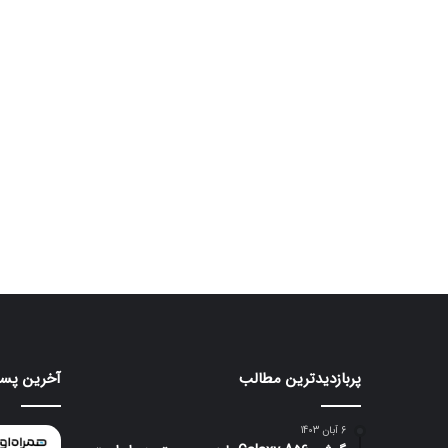
پربازدیدترین مطالب
آخرین پست
موتورولا
هواوی
به
nova
شکلی
16
6 آبان 1403
عجیب
SE