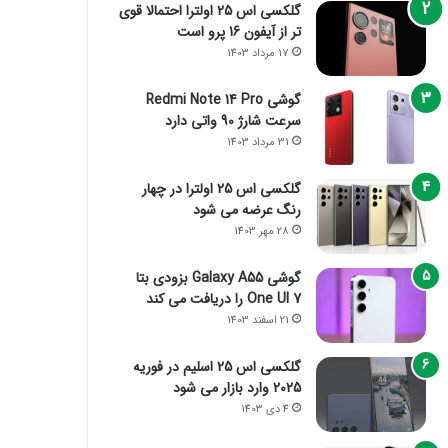
گلکسی اس 25 اولترا احتمالا قوی
تر از آیفون 16 پرو است
17 مرداد 1403
گوشی Redmi Note 14 Pro
سرعت شارژ 90 واتی دارد
31 مرداد 1403
گلکسی اس 25 اولترا در چهار
رنگ عرضه می شود
28 مهر 1403
گوشی Galaxy A55 بزودی بتا
One UI 7 را دریافت می کند
21 اسفند 1403
گلکسی اس 25 اسلیم در فوریه
2025 وارد بازار می شود
4 دی 1403