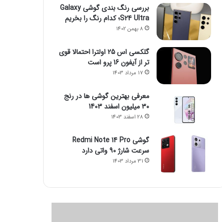
بررسی رنگ بندی گوشی Galaxy
S24 Ultra؛ کدام رنگ را بخریم
8 بهمن 1402
گلکسی اس 25 اولترا احتمالا قوی
تر از آیفون 16 پرو است
17 مرداد 1403
معرفی بهترین گوشی ها در رنج
۳۰ میلیون اسفند 1403
28 اسفند 1403
گوشی Redmi Note 14 Pro
سرعت شارژ 90 واتی دارد
31 مرداد 1403