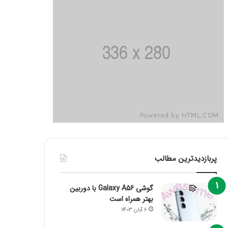
پربازدیدترین مطالب
گوشی Galaxy A56 با دوربین
بهتر همراه است
6 آبان 1403