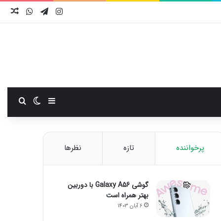
اینستاگرام
تلگرام
واتس آ
نوش
سایدبار
تغییر پوست
جستجو
پرخواننده
تازه
نظرها
گوشی Galaxy A56 با دوربین
بهتر همراه است
6 آبان 1403