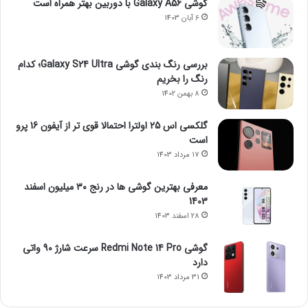
گوشی Galaxy A56 با دوربین بهتر همراه است
6 آبان 1403
بررسی رنگ بندی گوشی Galaxy S24 Ultra؛ کدام
رنگ را بخریم
8 بهمن 1402
گلکسی اس 25 اولترا احتمالا قوی تر از آیفون 16 پرو
است
17 مرداد 1403
معرفی بهترین گوشی ها در رنج ۳۰ میلیون اسفند
1403
28 اسفند 1403
گوشی Redmi Note 14 Pro سرعت شارژ 90 واتی
دارد
31 مرداد 1403