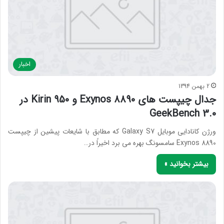
اخبار
2 بهمن 1394
جدال چیپست های Exynos 8890 و Kirin 950 در
GeekBench 3.0
ورژن کانادایی موبایل Galaxy S7 که مطابق با شایعات پیشین از چیپست
Exynos 8890 سامسونگ بهره می برد اخیراً در…
بیشتر بخوانید »