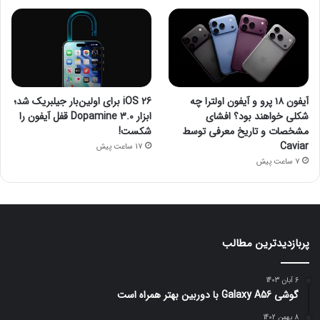
آیفون ۱۸ پرو و آیفون اولترا چه
iOS 26 برای اولین‌بار جیلبریک شد؛
شکلی خواهند بود؟ افشای
ابزار Dopamine 3.0 قفل آیفون را
مشخصات و تاریخ معرفی توسط
شکست!
Caviar
17 ساعت پیش
7 ساعت پیش
پربازدیدترین مطالب
6 آبان 1403
گوشی Galaxy A56 با دوربین بهتر همراه است
8 بهمن 1402