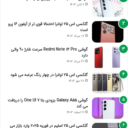
6 آبان 1403
گلکسی اس 25 اولترا احتمالا قوی تر از آیفون 16 پرو
است
17 مرداد 1403
گوشی Redmi Note 14 Pro سرعت شارژ 90 واتی
دارد
31 مرداد 1403
گلکسی اس 25 اولترا در چهار رنگ عرضه می شود
28 مهر 1403
گوشی Galaxy A55 بزودی بتا One UI 7 را دریافت
می کند
21 اسفند 1403
گلکسی اس 25 اسلیم در فوریه 2025 وارد بازار می