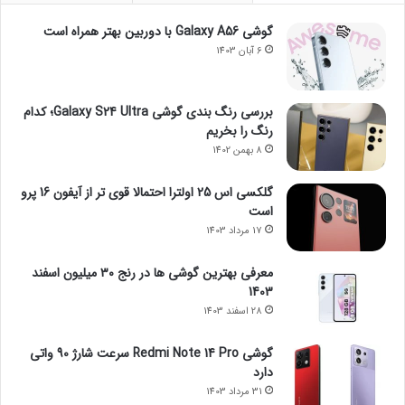
گوشی Galaxy A56 با دوربین بهتر همراه است
6 آبان 1403
بررسی رنگ بندی گوشی Galaxy S24 Ultra؛ کدام
رنگ را بخریم
8 بهمن 1402
گلکسی اس 25 اولترا احتمالا قوی تر از آیفون 16 پرو
است
17 مرداد 1403
معرفی بهترین گوشی ها در رنج ۳۰ میلیون اسفند
1403
28 اسفند 1403
گوشی Redmi Note 14 Pro سرعت شارژ 90 واتی
دارد
31 مرداد 1403