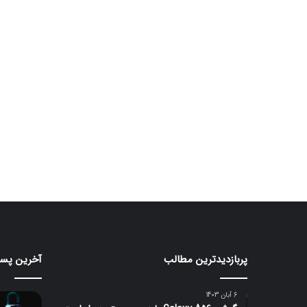
پربازدیدترین مطالب
آخرین پست
قابلیت
iOS
جدید
26
HiLight
برای
6 آبان 1403
در
اولین‌با