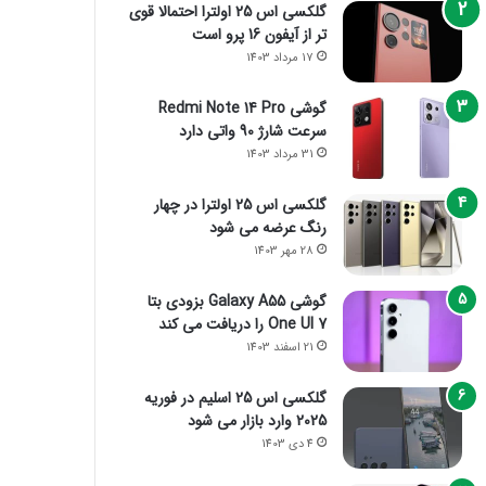
گلکسی اس 25 اولترا احتمالا قوی
تر از آیفون 16 پرو است
17 مرداد 1403
گوشی Redmi Note 14 Pro
سرعت شارژ 90 واتی دارد
31 مرداد 1403
گلکسی اس 25 اولترا در چهار
رنگ عرضه می شود
28 مهر 1403
گوشی Galaxy A55 بزودی بتا
One UI 7 را دریافت می کند
21 اسفند 1403
گلکسی اس 25 اسلیم در فوریه
2025 وارد بازار می شود
4 دی 1403