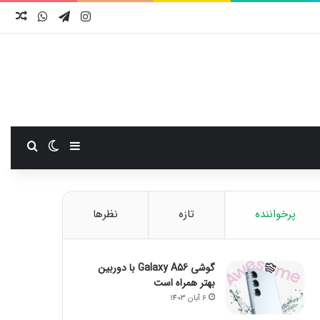
اینستاگرام
تلگرام
واتس آ
نوش
سایدبار
تغییر پوست
جستجو
پرخواننده
تازه
نظرها
گوشی Galaxy A56 با دوربین
بهتر همراه است
6 آبان 1403