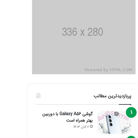
پربازدیدترین مطالب
گوشی Galaxy A56 با دوربین
بهتر همراه است
6 آبان 1403