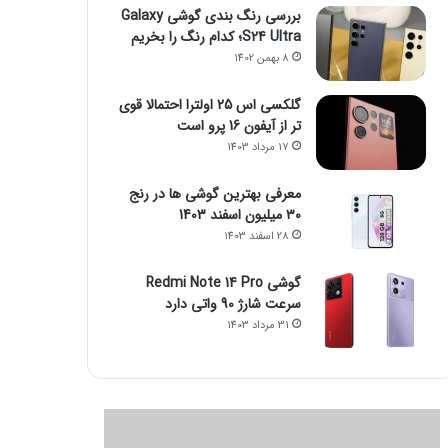
بررسی رنگ بندی گوشی Galaxy
S24 Ultra؛ کدام رنگ را بخریم
8 بهمن 1402
گلکسی اس 25 اولترا احتمالا قوی
تر از آیفون 16 پرو است
17 مرداد 1403
معرفی بهترین گوشی ها در رنج
۳۰ میلیون اسفند 1403
28 اسفند 1403
گوشی Redmi Note 14 Pro
سرعت شارژ 90 واتی دارد
31 مرداد 1403