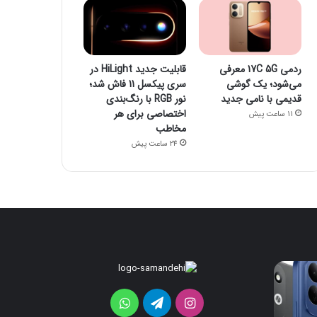
ردمی 17C 5G معرفی
قابلیت جدید HiLight در
می‌شود؛ یک گوشی
سری پیکسل 11 فاش شد؛
قدیمی با نامی جدید
نور RGB با رنگ‌بندی
اختصاصی برای هر
11 ساعت پیش
مخاطب
24 ساعت پیش
مانیتور
ردمی
گیمینگ
17C
5G
۲۴۰
اینستاگرام
تلگرام
واتس
هرتزی
معرفی