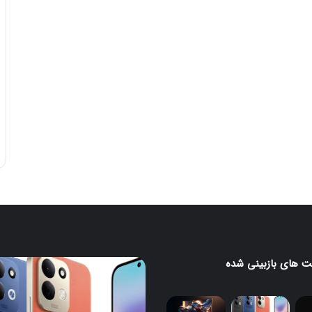
 های بازبینی شده
ردمی
۱۷
با
ر
باتری