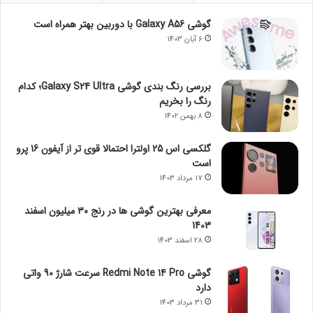
گوشی Galaxy A56 با دوربین بهتر همراه است
6 آبان 1403
بررسی رنگ بندی گوشی Galaxy S24 Ultra؛ کدام
رنگ را بخریم
8 بهمن 1402
گلکسی اس 25 اولترا احتمالا قوی تر از آیفون 16 پرو
است
17 مرداد 1403
معرفی بهترین گوشی ها در رنج ۳۰ میلیون اسفند
1403
28 اسفند 1403
گوشی Redmi Note 14 Pro سرعت شارژ 90 واتی
دارد
31 مرداد 1403