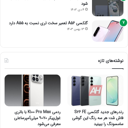
شود
4 دی 1403
گلکسی A56 تعمیر سخت تری نسبت به A55 دارد
13 بهمن 1403
نوشته‌های تازه
رندرهای جدید گلکسی S26 FE
ردمی K100 Pro Max با باتری
فاش شد؛ هر سه رنگ این گوشی
غول‌پیکر ۹۰۷۰ میلی‌آمپرساعتی
سامسونگ را ببینید
معرفی می‌شود