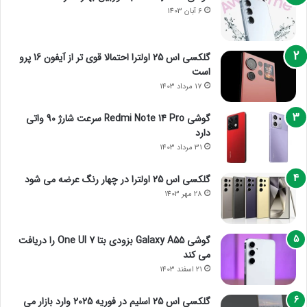
6 آبان 1403
گلکسی اس 25 اولترا احتمالا قوی تر از آیفون 16 پرو
است
17 مرداد 1403
گوشی Redmi Note 14 Pro سرعت شارژ 90 واتی
دارد
31 مرداد 1403
گلکسی اس 25 اولترا در چهار رنگ عرضه می شود
28 مهر 1403
گوشی Galaxy A55 بزودی بتا One UI 7 را دریافت
می کند
21 اسفند 1403
گلکسی اس 25 اسلیم در فوریه 2025 وارد بازار می