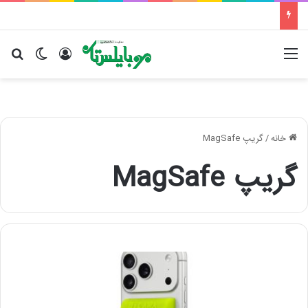
منو
ورود
تغییر پو
جس
خانه
/
گریپ MagSafe
گریپ MagSafe