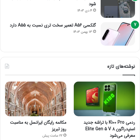
شود
4 دی 1403
گلکسی A56 تعمیر سخت تری نسبت به A55 دارد
13 بهمن 1403
نوشته‌های تازه
ردمی K100 Pro با تراشه جدید
مکالمه رایگان ایرانسل به مناسبت
اسنپدراگون 8 Elite Gen 5 V
روز تبریز
معرفی می‌شود
22 ساعت پیش