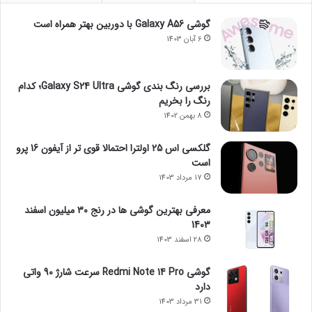
گوشی Galaxy A56 با دوربین بهتر همراه است
6 آبان 1403
بررسی رنگ بندی گوشی Galaxy S24 Ultra؛ کدام
رنگ را بخریم
8 بهمن 1402
گلکسی اس 25 اولترا احتمالا قوی تر از آیفون 16 پرو
است
17 مرداد 1403
معرفی بهترین گوشی ها در رنج ۳۰ میلیون اسفند
1403
28 اسفند 1403
گوشی Redmi Note 14 Pro سرعت شارژ 90 واتی
دارد
31 مرداد 1403