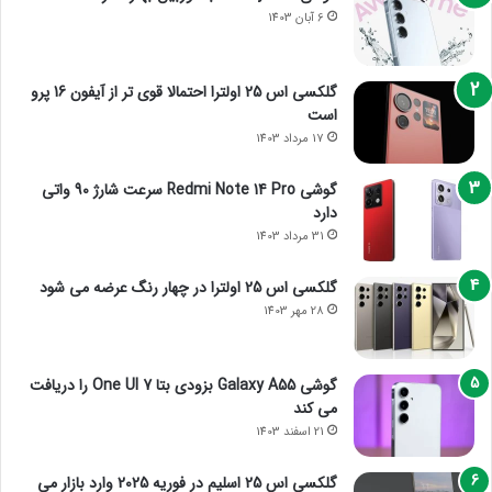
6 آبان 1403
گلکسی اس 25 اولترا احتمالا قوی تر از آیفون 16 پرو
است
17 مرداد 1403
گوشی Redmi Note 14 Pro سرعت شارژ 90 واتی
دارد
31 مرداد 1403
گلکسی اس 25 اولترا در چهار رنگ عرضه می شود
28 مهر 1403
گوشی Galaxy A55 بزودی بتا One UI 7 را دریافت
می کند
21 اسفند 1403
گلکسی اس 25 اسلیم در فوریه 2025 وارد بازار می