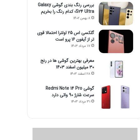
بررسی رنگ بندی گوشی Galaxy
S24 Ultra؛ کدام رنگ را بخریم
8 بهمن 1402
گلکسی اس 25 اولترا احتمالا قوی
تر از آیفون 16 پرو است
17 مرداد 1403
معرفی بهترین گوشی ها در رنج
۳۰ میلیون اسفند 1403
28 اسفند 1403
گوشی Redmi Note 14 Pro
سرعت شارژ 90 واتی دارد
31 مرداد 1403