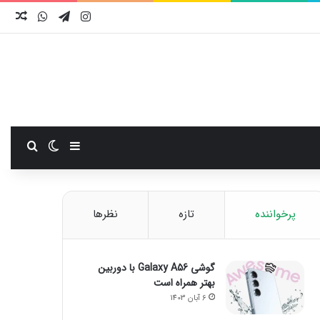
اینستاگرام
تلگرام
واتس آ
نوش
سایدبار
تغییر پوست
جستجو
پرخواننده
تازه
نظرها
گوشی Galaxy A56 با دوربین
بهتر همراه است
6 آبان 1403