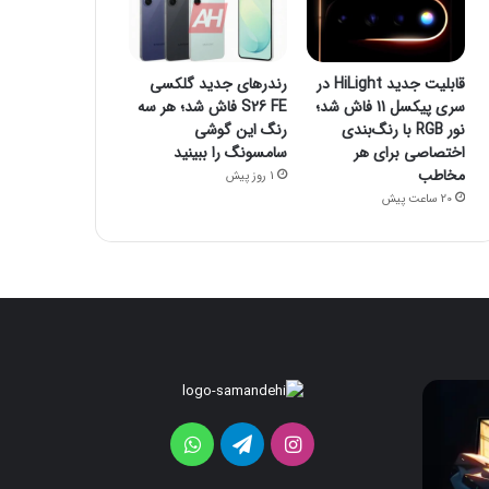
قابلیت جدید HiLight در
رندرهای جدید گلکسی
سری پیکسل 11 فاش شد؛
S26 FE فاش شد؛ هر سه
نور RGB با رنگ‌بندی
رنگ این گوشی
اختصاصی برای هر
سامسونگ را ببینید
مخاطب
1 روز پیش
20 ساعت پیش
قابلیت
ر
جدید
ج
HiLight
گ
اینستاگرام
تلگرام
واتس
در
6
سری
E
آپ