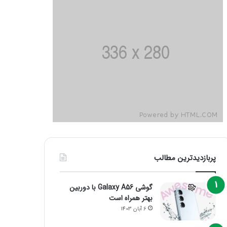
پربازدیدترین مطالب
گوشی Galaxy A56 با دوربین
بهتر همراه است
6 آبان 1403