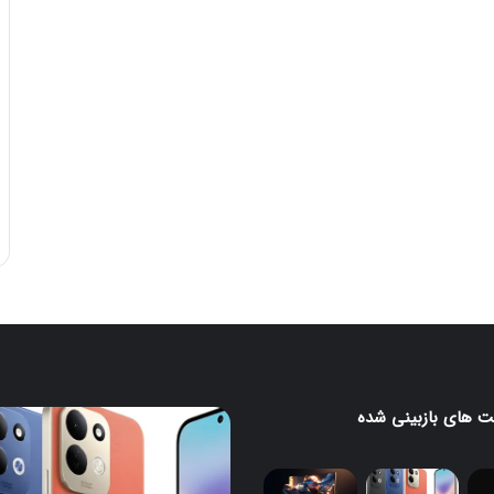
 های بازبینی شده
ردمی
۱۷
با
ر
باتری