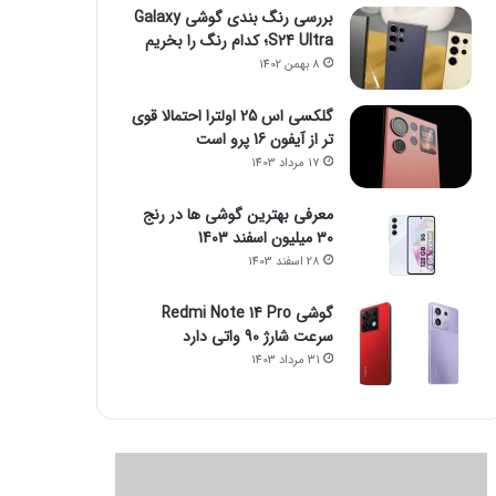
بررسی رنگ بندی گوشی Galaxy
S24 Ultra؛ کدام رنگ را بخریم
8 بهمن 1402
گلکسی اس 25 اولترا احتمالا قوی
تر از آیفون 16 پرو است
17 مرداد 1403
معرفی بهترین گوشی ها در رنج
۳۰ میلیون اسفند 1403
28 اسفند 1403
گوشی Redmi Note 14 Pro
سرعت شارژ 90 واتی دارد
31 مرداد 1403