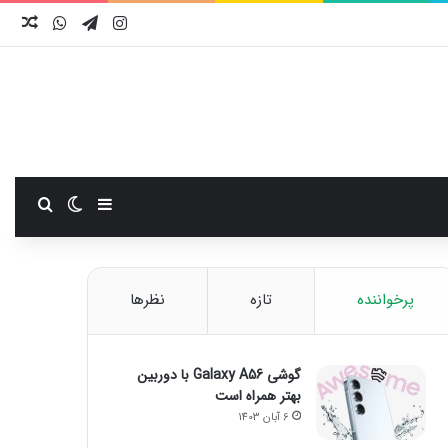
اینستاگرام
تلگرام
واتس آ
نوش
سایدبار
تغییر پوست
جستجو
پرخواننده
تازه
نظرها
گوشی Galaxy A56 با دوربین
بهتر همراه است
6 آبان 1403