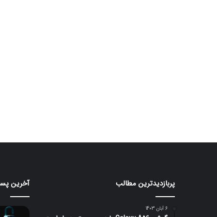
پربازدیدترین مطالب
آخرین پست
قابلیت
iOS
جدید
26
HiLight
برای
6 آبان 1403
در
اولین‌با