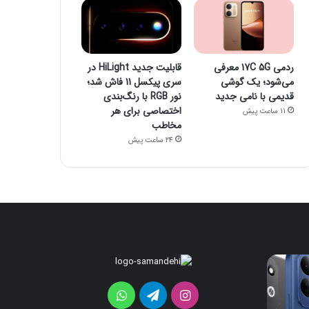
ردمی 17C 5G معرفی
قابلیت جدید HiLight در
می‌شود؛ یک گوشی
سری پیکسل 11 فاش شد؛
قدیمی با نامی جدید
نور RGB با رنگ‌بندی
اختصاصی برای هر
11 ساعت پیش
مخاطب
24 ساعت پیش
مانیتور
ردمی
گیمینگ
17C
5G
۲۴۰
اینستاگرام
تلگرام
واتس
هرتزی
معرفی