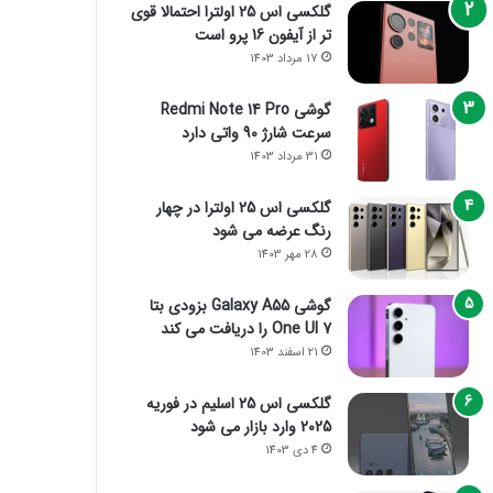
گلکسی اس 25 اولترا احتمالا قوی
تر از آیفون 16 پرو است
17 مرداد 1403
گوشی Redmi Note 14 Pro
سرعت شارژ 90 واتی دارد
31 مرداد 1403
گلکسی اس 25 اولترا در چهار
رنگ عرضه می شود
28 مهر 1403
گوشی Galaxy A55 بزودی بتا
One UI 7 را دریافت می کند
21 اسفند 1403
گلکسی اس 25 اسلیم در فوریه
2025 وارد بازار می شود
4 دی 1403