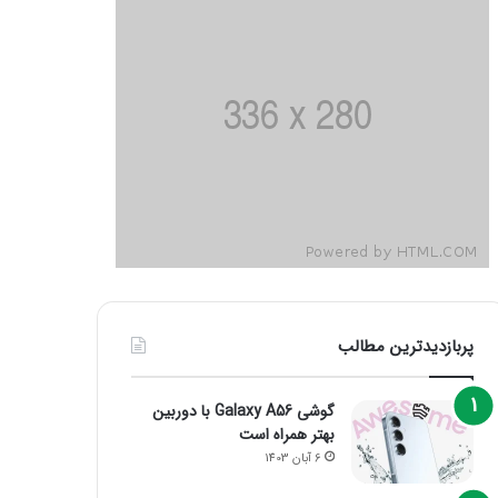
پربازدیدترین مطالب
گوشی Galaxy A56 با دوربین
بهتر همراه است
6 آبان 1403