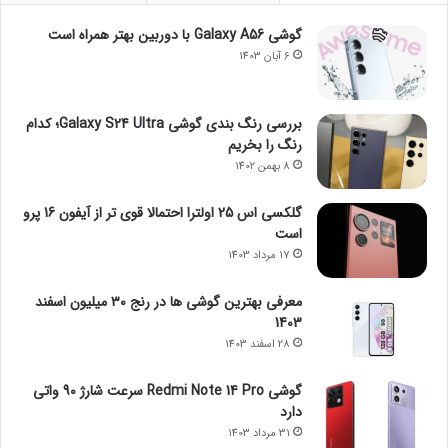
گوشی Galaxy A56 با دوربین بهتر همراه است
6 آبان 1403
بررسی رنگ بندی گوشی Galaxy S24 Ultra؛ کدام
رنگ را بخریم
8 بهمن 1402
گلکسی اس 25 اولترا احتمالا قوی تر از آیفون 16 پرو
است
17 مرداد 1403
معرفی بهترین گوشی ها در رنج ۳۰ میلیون اسفند
1403
28 اسفند 1403
گوشی Redmi Note 14 Pro سرعت شارژ 90 واتی
دارد
31 مرداد 1403