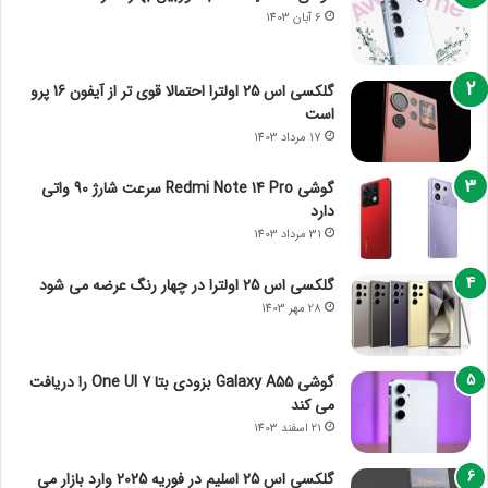
6 آبان 1403
گلکسی اس 25 اولترا احتمالا قوی تر از آیفون 16 پرو
است
17 مرداد 1403
گوشی Redmi Note 14 Pro سرعت شارژ 90 واتی
دارد
31 مرداد 1403
گلکسی اس 25 اولترا در چهار رنگ عرضه می شود
28 مهر 1403
گوشی Galaxy A55 بزودی بتا One UI 7 را دریافت
می کند
21 اسفند 1403
گلکسی اس 25 اسلیم در فوریه 2025 وارد بازار می