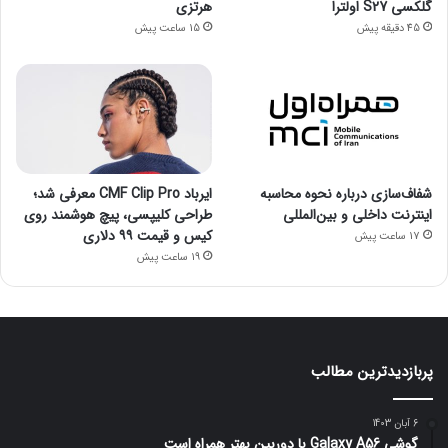
گلکسی S27 اولترا
هرتزی
45 دقیقه پیش
15 ساعت پیش
شفاف‌سازی درباره نحوه محاسبه
ایرباد CMF Clip Pro معرفی شد؛
اینترنت داخلی و بین‌المللی
طراحی کلیپسی، پیچ هوشمند روی
کیس و قیمت ۹۹ دلاری
17 ساعت پیش
19 ساعت پیش
پربازدیدترین مطالب
6 آبان 1403
گوشی Galaxy A56 با دوربین بهتر همراه است