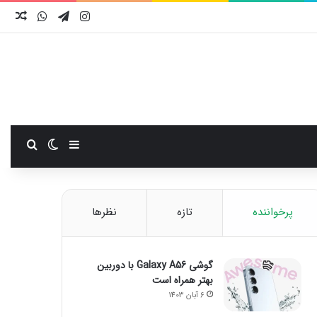
اینستاگرام
تلگرام
واتس آ
نوش
سایدبار
تغییر پوست
جستجو
پرخواننده
تازه
نظرها
گوشی Galaxy A56 با دوربین
بهتر همراه است
6 آبان 1403