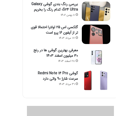
بررسی رنگ بندی گوشی Galaxy
S24 Ultra؛ کدام رنگ را بخریم
8 بهمن 1402
گلکسی اس 25 اولترا احتمالا قوی
تر از آیفون 16 پرو است
17 مرداد 1403
معرفی بهترین گوشی ها در رنج
۳۰ میلیون اسفند 1403
28 اسفند 1403
گوشی Redmi Note 14 Pro
سرعت شارژ 90 واتی دارد
31 مرداد 1403