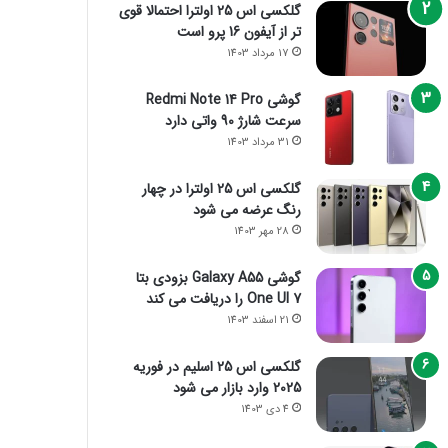
گلکسی اس 25 اولترا احتمالا قوی
تر از آیفون 16 پرو است
17 مرداد 1403
گوشی Redmi Note 14 Pro
سرعت شارژ 90 واتی دارد
31 مرداد 1403
گلکسی اس 25 اولترا در چهار
رنگ عرضه می شود
28 مهر 1403
گوشی Galaxy A55 بزودی بتا
One UI 7 را دریافت می کند
21 اسفند 1403
گلکسی اس 25 اسلیم در فوریه
2025 وارد بازار می شود
4 دی 1403