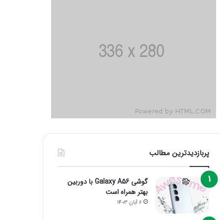
پربازدیدترین مطالب
گوشی Galaxy A56 با دوربین
بهتر همراه است
6 آبان 1403