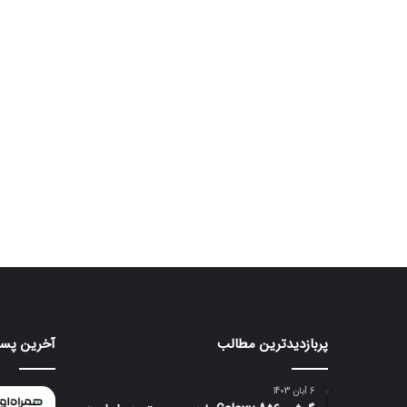
پربازدیدترین مطالب
آخرین پست
موتورولا
هواوی
به
nova
شکلی
16
6 آبان 1403
عجیب
SE