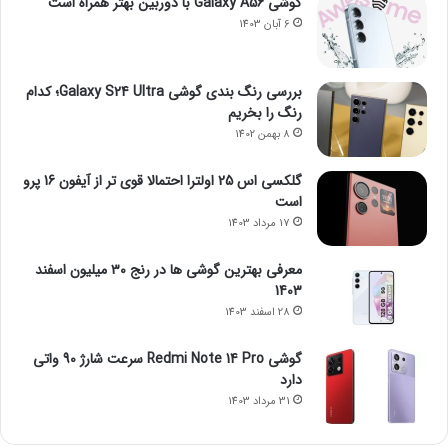
گوشی Galaxy A56 با دوربین بهتر همراه است
6 آبان 1403
بررسی رنگ بندی گوشی Galaxy S24 Ultra؛ کدام
رنگ را بخریم
8 بهمن 1402
گلکسی اس 25 اولترا احتمالا قوی تر از آیفون 16 پرو
است
17 مرداد 1403
معرفی بهترین گوشی ها در رنج ۳۰ میلیون اسفند
1403
28 اسفند 1403
گوشی Redmi Note 14 Pro سرعت شارژ 90 واتی
دارد
31 مرداد 1403