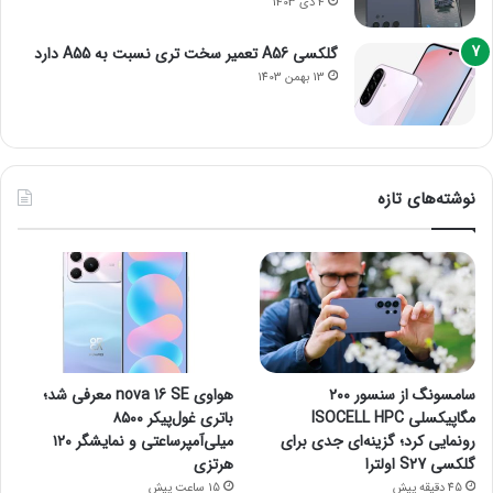
4 دی 1403
گلکسی A56 تعمیر سخت تری نسبت به A55 دارد
13 بهمن 1403
نوشته‌های تازه
سامسونگ از سنسور ۲۰۰
هواوی nova 16 SE معرفی شد؛
مگاپیکسلی ISOCELL HPC
باتری غول‌پیکر ۸۵۰۰
رونمایی کرد؛ گزینه‌ای جدی برای
میلی‌آمپرساعتی و نمایشگر ۱۲۰
گلکسی S27 اولترا
هرتزی
45 دقیقه پیش
15 ساعت پیش