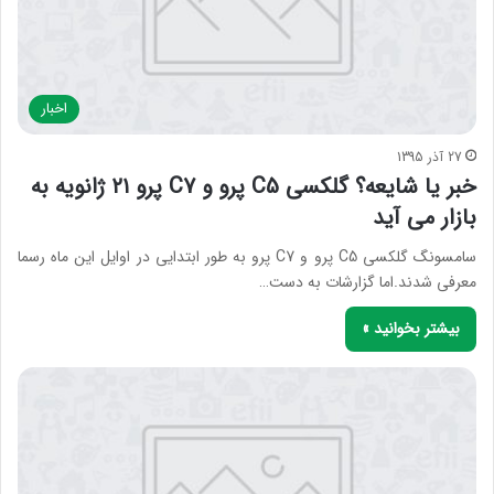
اخبار
27 آذر 1395
خبر یا شایعه؟ گلکسی C5 پرو و C7 پرو ۲۱ ژانویه به
بازار می آید
سامسونگ گلکسی C5 پرو و C7 پرو به طور ابتدایی در اوایل این ماه رسما
معرفی شدند.اما گزارشات به دست…
بیشتر بخوانید »