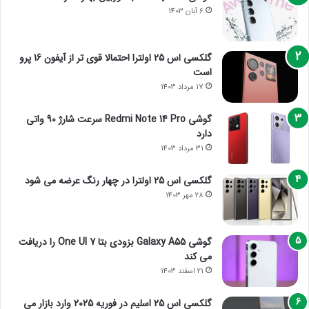
6 آبان 1403
گلکسی اس 25 اولترا احتمالا قوی تر از آیفون 16 پرو
است
17 مرداد 1403
گوشی Redmi Note 14 Pro سرعت شارژ 90 واتی
دارد
31 مرداد 1403
گلکسی اس 25 اولترا در چهار رنگ عرضه می شود
28 مهر 1403
گوشی Galaxy A55 بزودی بتا One UI 7 را دریافت
می کند
21 اسفند 1403
گلکسی اس 25 اسلیم در فوریه 2025 وارد بازار می