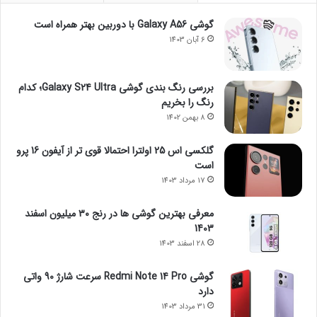
گوشی Galaxy A56 با دوربین بهتر همراه است
6 آبان 1403
بررسی رنگ بندی گوشی Galaxy S24 Ultra؛ کدام
رنگ را بخریم
8 بهمن 1402
گلکسی اس 25 اولترا احتمالا قوی تر از آیفون 16 پرو
است
17 مرداد 1403
معرفی بهترین گوشی ها در رنج ۳۰ میلیون اسفند
1403
28 اسفند 1403
گوشی Redmi Note 14 Pro سرعت شارژ 90 واتی
دارد
31 مرداد 1403