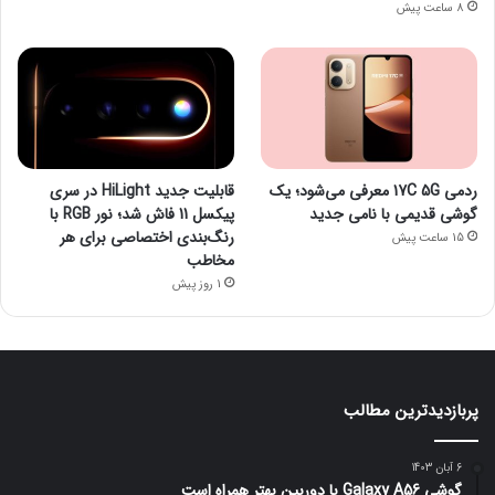
8 ساعت پیش
ردمی 17C 5G معرفی می‌شود؛ یک
قابلیت جدید HiLight در سری
گوشی قدیمی با نامی جدید
پیکسل 11 فاش شد؛ نور RGB با
رنگ‌بندی اختصاصی برای هر
15 ساعت پیش
مخاطب
1 روز پیش
پربازدیدترین مطالب
6 آبان 1403
گوشی Galaxy A56 با دوربین بهتر همراه است