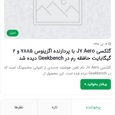
اخبار
14 تیر 1397
گلکسی J7 Aero با پردازنده اگزینوس 7885 و 2
گیگابایت حافظه رم در Geekbench دیده شد
گلکسی J7 Aero نام تلفن هوشمند جدیدی از کمپانی سامسونگ است که
در Geekbench دیده شده است. این محصول از…
بیشتر بخوانید »
پرخواننده
تازه
نظرها