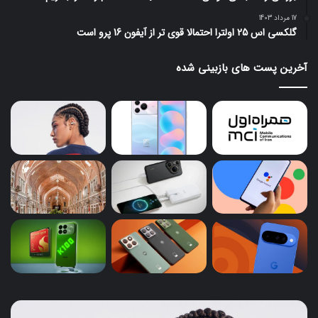
17 مرداد 1403
گلکسی اس 25 اولترا احتمالا قوی تر از آیفون 16 پرو است
آخرین پست های بازبینی شده
ایرباد
پای