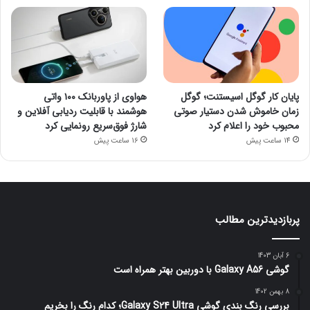
پایان کار گوگل اسیستنت؛ گوگل
هواوی از پاوربانک ۱۰۰ واتی
زمان خاموش شدن دستیار صوتی
هوشمند با قابلیت ردیابی آفلاین و
محبوب خود را اعلام کرد
شارژ فوق‌سریع رونمایی کرد
14 ساعت پیش
16 ساعت پیش
پربازدیدترین مطالب
6 آبان 1403
گوشی Galaxy A56 با دوربین بهتر همراه است
8 بهمن 1402
بررسی رنگ بندی گوشی Galaxy S24 Ultra؛ کدام رنگ را بخریم