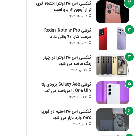
گلکسی اس 25 اولترا احتمالا قوی
تر از آیفون 16 پرو است
17 مرداد 1403
گوشی Redmi Note 14 Pro
سرعت شارژ 90 واتی دارد
31 مرداد 1403
گلکسی اس 25 اولترا در چهار
رنگ عرضه می شود
28 مهر 1403
گوشی Galaxy A55 بزودی بتا
One UI 7 را دریافت می کند
21 اسفند 1403
گلکسی اس 25 اسلیم در فوریه
2025 وارد بازار می شود
4 دی 1403