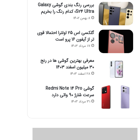
بررسی رنگ بندی گوشی Galaxy
S24 Ultra؛ کدام رنگ را بخریم
8 بهمن 1402
گلکسی اس 25 اولترا احتمالا قوی
تر از آیفون 16 پرو است
17 مرداد 1403
معرفی بهترین گوشی ها در رنج
۳۰ میلیون اسفند 1403
28 اسفند 1403
گوشی Redmi Note 14 Pro
سرعت شارژ 90 واتی دارد
31 مرداد 1403