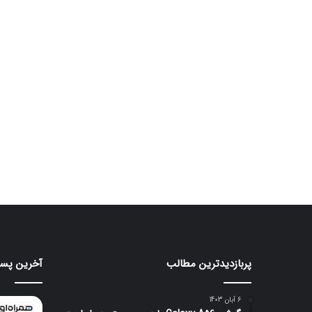
پربازدیدترین مطالب
آخرین پست
موتورولا
هواوی
به
nova
شکلی
16
6 آبان 1403
عجیب
SE