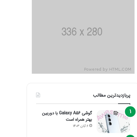
پربازدیدترین مطالب
گوشی Galaxy A56 با دوربین
بهتر همراه است
6 آبان 1403