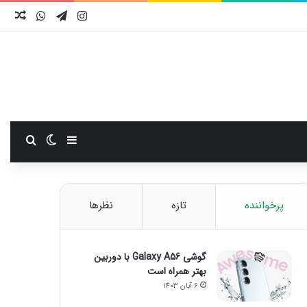
اینستاگرام
تلگرام
واتس آ
نوش
سایدبار
تغییر پوست
جستجو
پرخواننده
تازه
نظرها
گوشی Galaxy A56 با دوربین
بهتر همراه است
6 آبان 1403