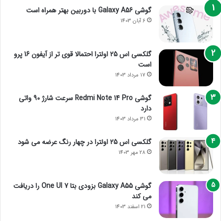
گوشی Galaxy A56 با دوربین بهتر همراه است
6 آبان 1403
گلکسی اس 25 اولترا احتمالا قوی تر از آیفون 16 پرو
است
17 مرداد 1403
گوشی Redmi Note 14 Pro سرعت شارژ 90 واتی
دارد
31 مرداد 1403
گلکسی اس 25 اولترا در چهار رنگ عرضه می شود
28 مهر 1403
گوشی Galaxy A55 بزودی بتا One UI 7 را دریافت
می کند
21 اسفند 1403