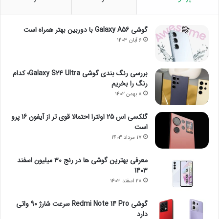
گوشی Galaxy A56 با دوربین بهتر همراه است
6 آبان 1403
بررسی رنگ بندی گوشی Galaxy S24 Ultra؛ کدام
رنگ را بخریم
8 بهمن 1402
گلکسی اس 25 اولترا احتمالا قوی تر از آیفون 16 پرو
است
17 مرداد 1403
معرفی بهترین گوشی ها در رنج ۳۰ میلیون اسفند
1403
28 اسفند 1403
گوشی Redmi Note 14 Pro سرعت شارژ 90 واتی
دارد