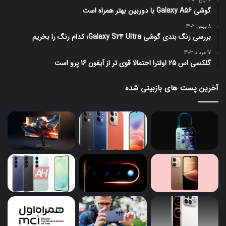
6 آبان 1403
گوشی Galaxy A56 با دوربین بهتر همراه است
8 بهمن 1402
بررسی رنگ بندی گوشی Galaxy S24 Ultra؛ کدام رنگ را بخریم
17 مرداد 1403
گلکسی اس 25 اولترا احتمالا قوی تر از آیفون 16 پرو است
آخرین پست های بازبینی شده