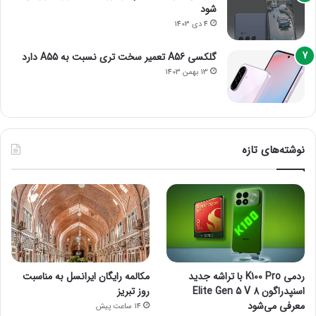
شود
4 دی 1403
گلکسی A56 تعمیر سخت تری نسبت به A55 دارد
13 بهمن 1403
نوشته‌های تازه
ردمی K100 Pro با تراشه جدید
مکالمه رایگان ایرانسل به مناسبت
اسنپدراگون 8 Elite Gen 5 V
روز تبریز
معرفی می‌شود
14 ساعت پیش