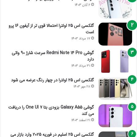
6 آبان 1403
گلکسی اس 25 اولترا احتمالا قوی تر از آیفون 16 پرو
است
17 مرداد 1403
گوشی Redmi Note 14 Pro سرعت شارژ 90 واتی
دارد
31 مرداد 1403
گلکسی اس 25 اولترا در چهار رنگ عرضه می شود
28 مهر 1403
گوشی Galaxy A55 بزودی بتا One UI 7 را دریافت
می کند
21 اسفند 1403
گلکسی اس 25 اسلیم در فوریه 2025 وارد بازار می