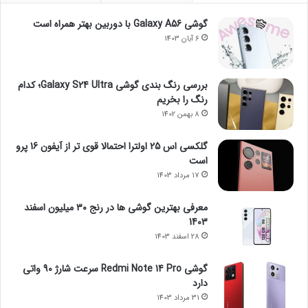
گوشی Galaxy A56 با دوربین بهتر همراه است
6 آبان 1403
بررسی رنگ بندی گوشی Galaxy S24 Ultra؛ کدام
رنگ را بخریم
8 بهمن 1402
گلکسی اس 25 اولترا احتمالا قوی تر از آیفون 16 پرو
است
17 مرداد 1403
معرفی بهترین گوشی ها در رنج ۳۰ میلیون اسفند
1403
28 اسفند 1403
گوشی Redmi Note 14 Pro سرعت شارژ 90 واتی
دارد
31 مرداد 1403