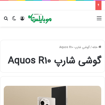
منو
ورود
تغییر پو
جس
خانه
/
گوشی شارپ Aquos R10
گوشی شارپ Aquos R10