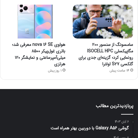
سامسونگ از سنسور ۲۰۰
هواوی nova 16 SE معرفی شد؛
مگاپیکسلی ISOCELL HPC
باتری غول‌پیکر ۸۵۰۰
رونمایی کرد؛ گزینه‌ای جدی برای
میلی‌آمپرساعتی و نمایشگر ۱۲۰
گلکسی S27 اولترا
هرتزی
14 ساعت پیش
1 روز پیش
پربازدیدترین مطالب
6 آبان 1403
گوشی Galaxy A56 با دوربین بهتر همراه است
8 بهمن 1402