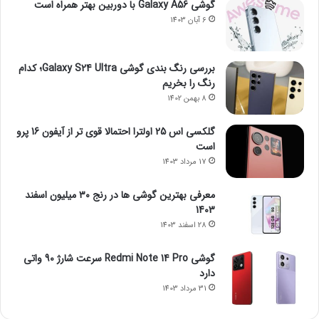
گوشی Galaxy A56 با دوربین بهتر همراه است
6 آبان 1403
بررسی رنگ بندی گوشی Galaxy S24 Ultra؛ کدام
رنگ را بخریم
8 بهمن 1402
گلکسی اس 25 اولترا احتمالا قوی تر از آیفون 16 پرو
است
17 مرداد 1403
معرفی بهترین گوشی ها در رنج ۳۰ میلیون اسفند
1403
28 اسفند 1403
گوشی Redmi Note 14 Pro سرعت شارژ 90 واتی
دارد
31 مرداد 1403