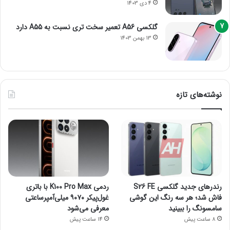
4 دی 1403
گلکسی A56 تعمیر سخت تری نسبت به A55 دارد
13 بهمن 1403
نوشته‌های تازه
رندرهای جدید گلکسی S26 FE
ردمی K100 Pro Max با باتری
فاش شد؛ هر سه رنگ این گوشی
غول‌پیکر ۹۰۷۰ میلی‌آمپرساعتی
سامسونگ را ببینید
معرفی می‌شود
8 ساعت پیش
14 ساعت پیش