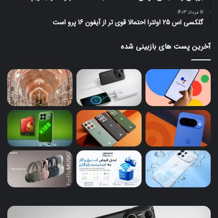
17 مرداد 1403
گلکسی اس 25 اولترا احتمالا قوی تر از آیفون 16 پرو است
آخرین پست های بازبینی شده
هواوی
موت