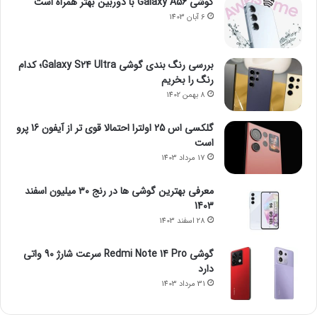
گوشی Galaxy A56 با دوربین بهتر همراه است
6 آبان 1403
بررسی رنگ بندی گوشی Galaxy S24 Ultra؛ کدام
رنگ را بخریم
8 بهمن 1402
گلکسی اس 25 اولترا احتمالا قوی تر از آیفون 16 پرو
است
17 مرداد 1403
معرفی بهترین گوشی ها در رنج ۳۰ میلیون اسفند
1403
28 اسفند 1403
گوشی Redmi Note 14 Pro سرعت شارژ 90 واتی
دارد
31 مرداد 1403