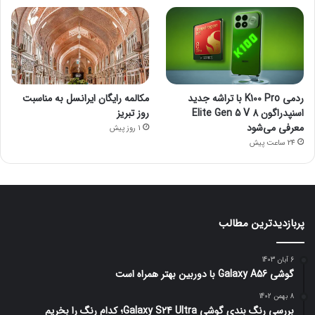
ردمی K100 Pro با تراشه جدید
مکالمه رایگان ایرانسل به مناسبت
اسنپدراگون 8 Elite Gen 5 V
روز تبریز
معرفی می‌شود
1 روز پیش
24 ساعت پیش
پربازدیدترین مطالب
6 آبان 1403
گوشی Galaxy A56 با دوربین بهتر همراه است
8 بهمن 1402
بررسی رنگ بندی گوشی Galaxy S24 Ultra؛ کدام رنگ را بخریم