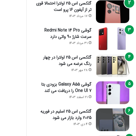
گلکسی اس 25 اولترا احتمالا قوی
تر از آیفون 16 پرو است
17 مرداد 1403
گوشی Redmi Note 14 Pro
سرعت شارژ 90 واتی دارد
31 مرداد 1403
گلکسی اس 25 اولترا در چهار
رنگ عرضه می شود
28 مهر 1403
گوشی Galaxy A55 بزودی بتا
One UI 7 را دریافت می کند
21 اسفند 1403
گلکسی اس 25 اسلیم در فوریه
2025 وارد بازار می شود
4 دی 1403