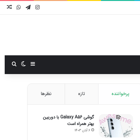
اینستاگرام
تلگرام
واتس آ
نوش
سایدبار
تغییر پوست
جستجو
پرخواننده
تازه
نظرها
گوشی Galaxy A56 با دوربین
بهتر همراه است
6 آبان 1403