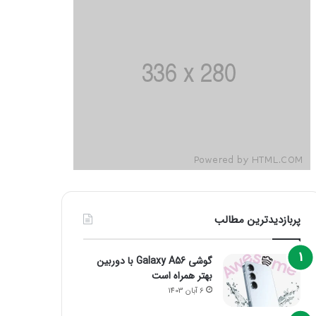
پربازدیدترین مطالب
گوشی Galaxy A56 با دوربین
بهتر همراه است
6 آبان 1403