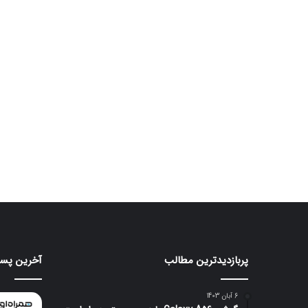
پربازدیدترین مطالب
آخرین پست
موتورولا
هواوی
به
nova
شکلی
16
6 آبان 1403
عجیب
SE