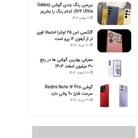
بررسی رنگ بندی گوشی Galaxy
S24 Ultra؛ کدام رنگ را بخریم
8 بهمن 1402
گلکسی اس 25 اولترا احتمالا قوی
تر از آیفون 16 پرو است
17 مرداد 1403
معرفی بهترین گوشی ها در رنج
۳۰ میلیون اسفند 1403
28 اسفند 1403
گوشی Redmi Note 14 Pro
سرعت شارژ 90 واتی دارد
31 مرداد 1403