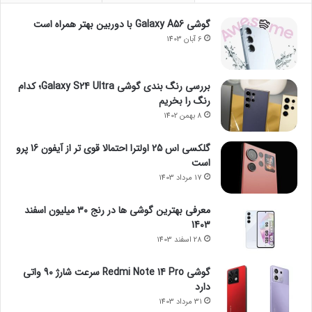
گوشی Galaxy A56 با دوربین بهتر همراه است
6 آبان 1403
بررسی رنگ بندی گوشی Galaxy S24 Ultra؛ کدام
رنگ را بخریم
8 بهمن 1402
گلکسی اس 25 اولترا احتمالا قوی تر از آیفون 16 پرو
است
17 مرداد 1403
معرفی بهترین گوشی ها در رنج ۳۰ میلیون اسفند
1403
28 اسفند 1403
گوشی Redmi Note 14 Pro سرعت شارژ 90 واتی
دارد
31 مرداد 1403