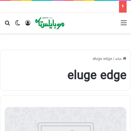
منو
ورود
تغییر پو
جس
خانه
/
eluge edge
eluge edge