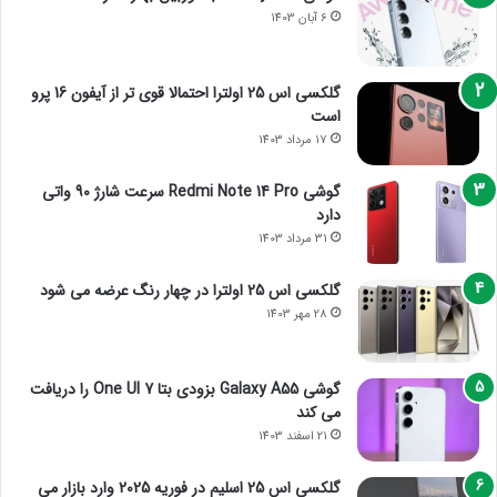
6 آبان 1403
گلکسی اس 25 اولترا احتمالا قوی تر از آیفون 16 پرو
است
17 مرداد 1403
گوشی Redmi Note 14 Pro سرعت شارژ 90 واتی
دارد
31 مرداد 1403
گلکسی اس 25 اولترا در چهار رنگ عرضه می شود
28 مهر 1403
گوشی Galaxy A55 بزودی بتا One UI 7 را دریافت
می کند
21 اسفند 1403
گلکسی اس 25 اسلیم در فوریه 2025 وارد بازار می