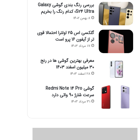
بررسی رنگ بندی گوشی Galaxy
S24 Ultra؛ کدام رنگ را بخریم
8 بهمن 1402
گلکسی اس 25 اولترا احتمالا قوی
تر از آیفون 16 پرو است
17 مرداد 1403
معرفی بهترین گوشی ها در رنج
۳۰ میلیون اسفند 1403
28 اسفند 1403
گوشی Redmi Note 14 Pro
سرعت شارژ 90 واتی دارد
31 مرداد 1403