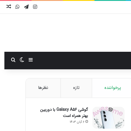
اینستاگرام
تلگرام
واتس آ
نوش
سایدبار
تغییر پوست
جستجو
پرخواننده
تازه
نظرها
گوشی Galaxy A56 با دوربین
بهتر همراه است
6 آبان 1403