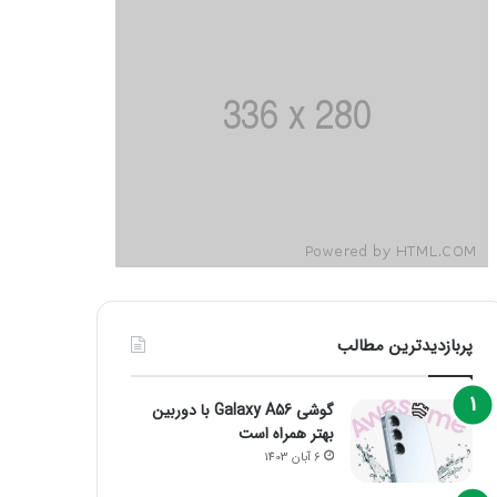
پربازدیدترین مطالب
گوشی Galaxy A56 با دوربین
بهتر همراه است
6 آبان 1403