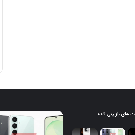
 های بازبینی شده
رندرهای
جدید
H
گلکسی
S26