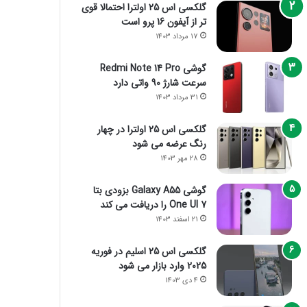
گلکسی اس 25 اولترا احتمالا قوی
تر از آیفون 16 پرو است
17 مرداد 1403
گوشی Redmi Note 14 Pro
سرعت شارژ 90 واتی دارد
31 مرداد 1403
گلکسی اس 25 اولترا در چهار
رنگ عرضه می شود
28 مهر 1403
گوشی Galaxy A55 بزودی بتا
One UI 7 را دریافت می کند
21 اسفند 1403
گلکسی اس 25 اسلیم در فوریه
2025 وارد بازار می شود
4 دی 1403