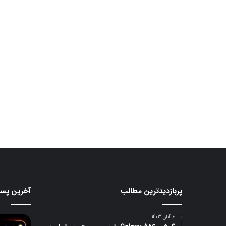
پربازدیدترین مطالب
آخرین پست
هواوی
قابلیت
nova
جدید
iLight
16
6 آبان 1403
SE
در