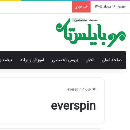
جمعه, 16 مرداد 1405
خبر فوری
صفحه اصلی
اخبار
بررسی‌ تخصصی
آموزش و ترفند
برنامه و
خانه
/
everspin
everspin