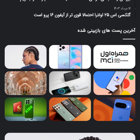
17 مرداد 1403
گلکسی اس 25 اولترا احتمالا قوی تر از آیفون 16 پرو است
آخرین پست های بازبینی شده
ایرباد
پای