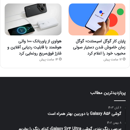
پایان کار گوگل اسیستنت؛ گوگل
هواوی از پاوربانک ۱۰۰ واتی
زمان خاموش شدن دستیار صوتی
هوشمند با قابلیت ردیابی آفلاین و
محبوب خود را اعلام کرد
شارژ فوق‌سریع رونمایی کرد
12 ساعت پیش
14 ساعت پیش
پربازدیدترین مطالب
6 آبان 1403
گوشی Galaxy A56 با دوربین بهتر همراه است
8 بهمن 1402
بررسی رنگ بندی گوشی Galaxy S24 Ultra؛ کدام رنگ را بخریم