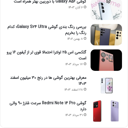
گوشی Galaxy A56 با دوربین بهتر همراه است
6 آبان 1403
بررسی رنگ بندی گوشی Galaxy S24 Ultra؛ کدام
رنگ را بخریم
8 بهمن 1402
گلکسی اس 25 اولترا احتمالا قوی تر از آیفون 16 پرو
است
17 مرداد 1403
معرفی بهترین گوشی ها در رنج ۳۰ میلیون اسفند
1403
28 اسفند 1403
گوشی Redmi Note 14 Pro سرعت شارژ 90 واتی
دارد
31 مرداد 1403