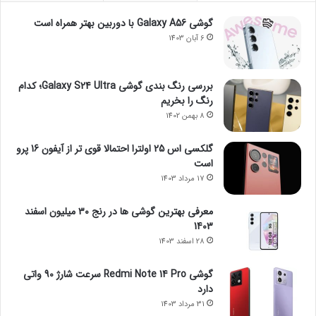
گوشی Galaxy A56 با دوربین بهتر همراه است
6 آبان 1403
بررسی رنگ بندی گوشی Galaxy S24 Ultra؛ کدام
رنگ را بخریم
8 بهمن 1402
گلکسی اس 25 اولترا احتمالا قوی تر از آیفون 16 پرو
است
17 مرداد 1403
معرفی بهترین گوشی ها در رنج ۳۰ میلیون اسفند
1403
28 اسفند 1403
گوشی Redmi Note 14 Pro سرعت شارژ 90 واتی
دارد
31 مرداد 1403