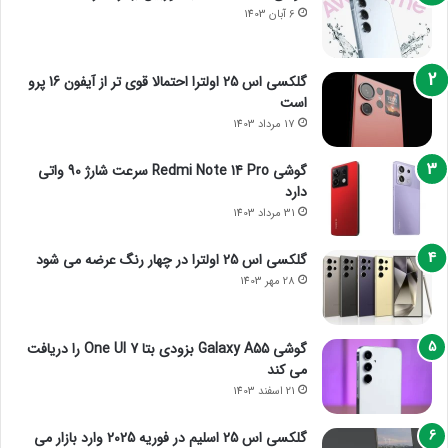
6 آبان 1403
گلکسی اس 25 اولترا احتمالا قوی تر از آیفون 16 پرو
است
17 مرداد 1403
گوشی Redmi Note 14 Pro سرعت شارژ 90 واتی
دارد
31 مرداد 1403
گلکسی اس 25 اولترا در چهار رنگ عرضه می شود
28 مهر 1403
گوشی Galaxy A55 بزودی بتا One UI 7 را دریافت
می کند
21 اسفند 1403
گلکسی اس 25 اسلیم در فوریه 2025 وارد بازار می