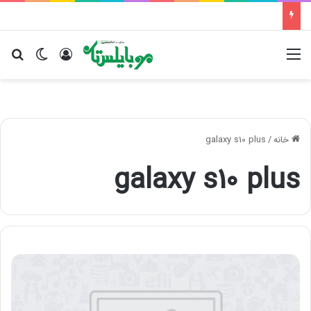
منو
ورود
تغییر پو
جس
خانه
/
galaxy s10 plus
galaxy s10 plus