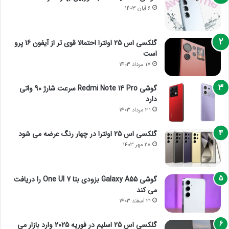
6 آبان 1403
گلکسی اس 25 اولترا احتمالا قوی تر از آیفون 16 پرو
است
17 مرداد 1403
گوشی Redmi Note 14 Pro سرعت شارژ 90 واتی
دارد
31 مرداد 1403
گلکسی اس 25 اولترا در چهار رنگ عرضه می شود
28 مهر 1403
گوشی Galaxy A55 بزودی بتا One UI 7 را دریافت
می کند
21 اسفند 1403
گلکسی اس 25 اسلیم در فوریه 2025 وارد بازار می