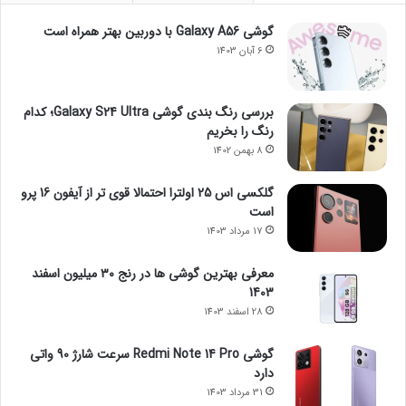
گوشی Galaxy A56 با دوربین بهتر همراه است
6 آبان 1403
بررسی رنگ بندی گوشی Galaxy S24 Ultra؛ کدام
رنگ را بخریم
8 بهمن 1402
گلکسی اس 25 اولترا احتمالا قوی تر از آیفون 16 پرو
است
17 مرداد 1403
معرفی بهترین گوشی ها در رنج ۳۰ میلیون اسفند
1403
28 اسفند 1403
گوشی Redmi Note 14 Pro سرعت شارژ 90 واتی
دارد
31 مرداد 1403