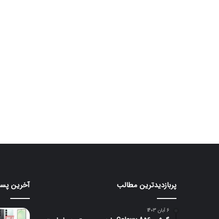
پربازدیدترین مطالب
آخرین پست
ایرباد
رندرها
CMF
جدید
Clip
گلکس
6 آبان 1403
S26
Pro