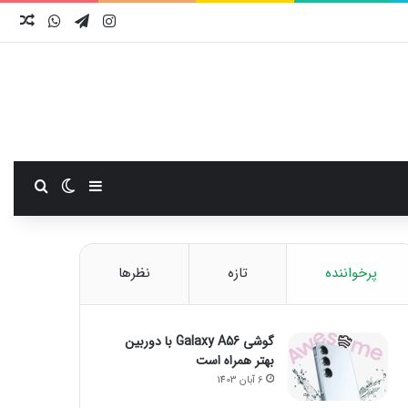
اینستاگرام
تلگرام
واتس آ
نوش
سایدبار
تغییر پوست
جستجو
پرخواننده
تازه
نظرها
گوشی Galaxy A56 با دوربین
بهتر همراه است
6 آبان 1403