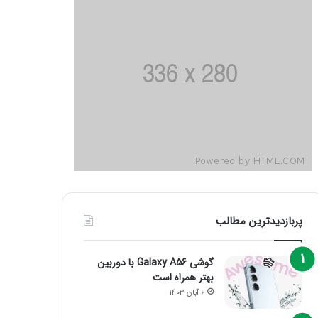
پربازدیدترین مطالب
گوشی Galaxy A56 با دوربین
بهتر همراه است
6 آبان 1403