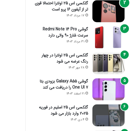
گلکسی اس 25 اولترا احتمالا قوی
تر از آیفون 16 پرو است
17 مرداد 1403
گوشی Redmi Note 14 Pro
سرعت شارژ 90 واتی دارد
31 مرداد 1403
گلکسی اس 25 اولترا در چهار
رنگ عرضه می شود
28 مهر 1403
گوشی Galaxy A55 بزودی بتا
One UI 7 را دریافت می کند
21 اسفند 1403
گلکسی اس 25 اسلیم در فوریه
2025 وارد بازار می شود
4 دی 1403