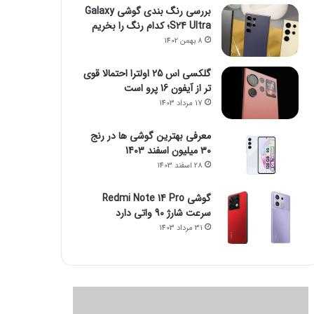
بررسی رنگ بندی گوشی Galaxy
S24 Ultra؛ کدام رنگ را بخریم
8 بهمن 1402
گلکسی اس 25 اولترا احتمالا قوی
تر از آیفون 16 پرو است
17 مرداد 1403
معرفی بهترین گوشی ها در رنج
۳۰ میلیون اسفند 1403
28 اسفند 1403
گوشی Redmi Note 14 Pro
سرعت شارژ 90 واتی دارد
31 مرداد 1403