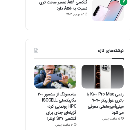
گلکسی A56 تعمیر سخت تری
نسبت به A55 دارد
13 بهمن 1403
نوشته‌های تازه
ردمی K100 Pro Max با
سامسونگ از سنسور ۲۰۰
باتری غول‌پیکر ۹۰۷۰
مگاپیکسلی ISOCELL
میلی‌آمپرساعتی معرفی
HPC رونمایی کرد؛
می‌شود
گزینه‌ای جدی برای
گلکسی S27 اولترا
5 ساعت پیش
6 ساعت پیش