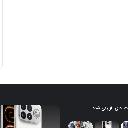
 های بازبینی شده
ی
ردمی
K100
ی
Pro
Max