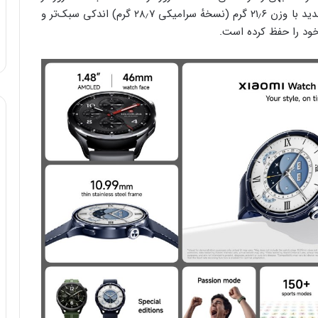
استفادهٔ عادی و ۸ روز در حالت همیشه روشن. مچ‌بند جدید با وزن ۲۱٫۶ گرم (نسخهٔ سرامیکی ۲۸٫۷ گرم) اندکی سبک‌تر و
ود را حفظ کرده است.