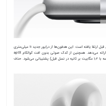
هدفون buds 6 نیز در چند بخش کلیدی نسبت به نسل قبل ارتقا یافته است. این هدفون‌ها از درایور جدید ۱۱ میلی‌متری
سه‌مغناطیسه بهره می‌برند که کیفیت صدای برتری را ارائه می‌دهد. همچنین از کدک صوتی بدون افت کوالکام aptX
Lossless با نرخ بیت تا ۲٫۱ مگابیت بر ثانیه (در مقایسه با ۱٫۲ مگابیت بر ثانیه در نسل قبل) پشتیبانی می‌شود. حذف