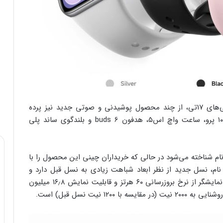
شرکت شیائومی امروز علاوه بر رونمایی از سری گوشی‌های ۱۷تی، از چند محصول پوشیدنی و صوتی جدید نیز پرده
برداشت. در این رویداد، مچ‌بند هوشمند اسمارت بند ۱۰ پرو، ساعت واچ اس۵، هدفون buds 6 و بلندگوی ساند پلی
ار جهانی با همین نام شناخته می‌شود در حالی که خریداران چینی این محصول را با
از تفاوت نام، نسل جدید از نظر ابعاد شباهت زیادی به نسل قبل دارد و
همچنان از صفحه‌نمایش ۱٫۷۴ اینچی بهره می‌برد. این نمایشگر از نرخ بروزرسانی ۶۰ هرتز و قابلیت نمایش ۱۶٫۸ میلیون
۱ نیت نسل قبل) است.