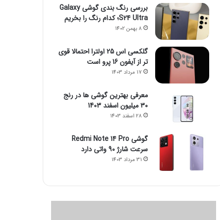
بررسی رنگ بندی گوشی Galaxy
S24 Ultra؛ کدام رنگ را بخریم
8 بهمن 1402
گلکسی اس 25 اولترا احتمالا قوی
تر از آیفون 16 پرو است
17 مرداد 1403
معرفی بهترین گوشی ها در رنج
۳۰ میلیون اسفند 1403
28 اسفند 1403
گوشی Redmi Note 14 Pro
سرعت شارژ 90 واتی دارد
31 مرداد 1403