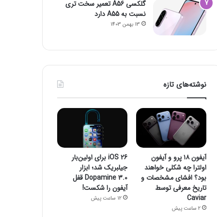
گلکسی A56 تعمیر سخت تری
نسبت به A55 دارد
13 بهمن 1403
نوشته‌های تازه
آیفون ۱۸ پرو و آیفون
iOS 26 برای اولین‌بار
اولترا چه شکلی خواهند
جیلبریک شد؛ ابزار
بود؟ افشای مشخصات و
Dopamine 3.0 قفل
تاریخ معرفی توسط
آیفون را شکست!
Caviar
12 ساعت پیش
2 ساعت پیش