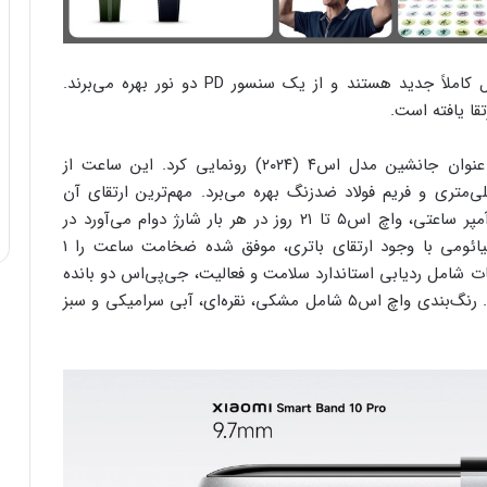
شیائومی ادعا می‌کند سنسورهای سلامت این محصول کاملاً جدید هستند و از یک سنسور PD دو نور بهره می‌برند.
ا یافته است.
در ادامه، شیائومی از ساعت هوشمند واچ اس۵ به عنوان جانشین مدل اس۴ (۲۰۲۴) رونمایی کرد. این ساعت از
مایش لمسی آمولد ۱٫۴۸ اینچی با قاب ۵۶ میلی‌متری و فریم فولاد ضدزنگ بهره می‌برد. مهم‌ترین ارتقای آن
افزایش چشمگیر عمر باتری است؛ با باتری ۸۱۵ میلی‌آمپر ساعتی، واچ اس۵ تا ۲۱ روز در هر بار شارژ دوام می‌آورد در
حالی که نسل قبل ۱۵ روز عمر می‌کرد. جالب آنکه شیائومی با وجود ارتقای باتری، موفق شده ضخامت ساعت را ۱
شامل ردیابی استاندارد سلامت و فعالیت، جی‌پی‌اس دو بانده
و مقاومت در برابر آب تا عمق ۵۰ متر (۵ اتمسفر) است. رنگ‌بندی واچ اس۵ شامل مشکی، نقره‌ای، آبی سرامیکی و سبز