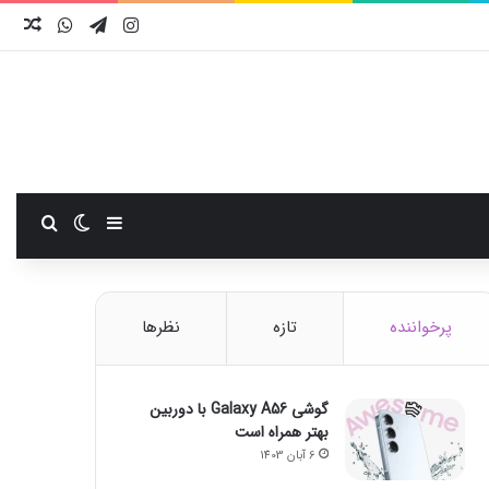
اینستاگرام
تلگرام
واتس آ
نوش
سایدبار
تغییر پوست
جستجو
پرخواننده
تازه
نظرها
گوشی Galaxy A56 با دوربین
بهتر همراه است
6 آبان 1403