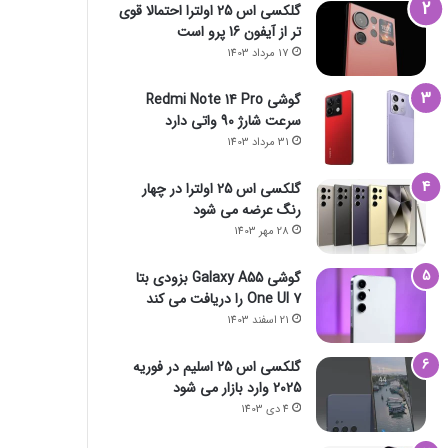
گلکسی اس 25 اولترا احتمالا قوی
تر از آیفون 16 پرو است
17 مرداد 1403
گوشی Redmi Note 14 Pro
سرعت شارژ 90 واتی دارد
31 مرداد 1403
گلکسی اس 25 اولترا در چهار
رنگ عرضه می شود
28 مهر 1403
گوشی Galaxy A55 بزودی بتا
One UI 7 را دریافت می کند
21 اسفند 1403
گلکسی اس 25 اسلیم در فوریه
2025 وارد بازار می شود
4 دی 1403