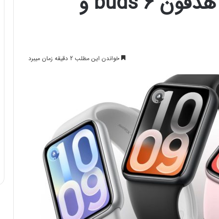
۱۰ پرو و واچ اس۵ تا هدفون buds 6 و
خواندن این مطلب 2 دقیقه زمان میبرد