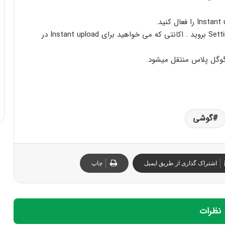
۳ . سپس در گوشی خودتان به Setting > account & syns بروید . اکانتی که می خواهید برای Instant upload در
گوگل پلاس منتقل میشود.
گوشی
اشتراک گذاری از طریق ایمیل
چاپ
نظرات