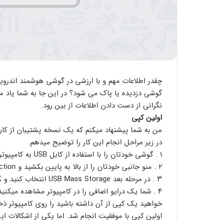
چقدر اطلاعات مهم و با ارزشی در گوشی هوشمند اندروید
گوشی دزدیده یا پاک می شود؟ در این جا به شما یاد م
نگرانی از دست دادن اطلاعات از بین رود.
اولین کپی
من به شما پیشنهاد میکنم که یک نسخه پشتیبان از کارت SD یا حافظه خود گوشی را در کامپیوتر خودتان داشته ب
در زیر مراحل انجام این کار را توضیح میدهم.
۱ . گوشی خودتان را با استفاده از کابل USB به کامپیوتر متصل کنید (ویندوز یا مک فرقی نمیکند)
۲ . منو جانبی خودتان را از بالا به پایین بکشید و USB Connection را انتخاب کنید.
۳ . در مرحله بعد USB Mass Storage انتخاب کنید و OK کنید.
۴ . شما یک درایو اضافی را در کامپیوتر مشاهده میکنی
خواهید یک کپی از آن داشته باشید را روی کامپیوتر ذخی
اولین کپی با موفقیت انجام شد. اما یکی از اشکالات ا