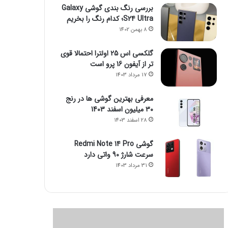
بررسی رنگ بندی گوشی Galaxy
S24 Ultra؛ کدام رنگ را بخریم
8 بهمن 1402
گلکسی اس 25 اولترا احتمالا قوی
تر از آیفون 16 پرو است
17 مرداد 1403
معرفی بهترین گوشی ها در رنج
۳۰ میلیون اسفند 1403
28 اسفند 1403
گوشی Redmi Note 14 Pro
سرعت شارژ 90 واتی دارد
31 مرداد 1403