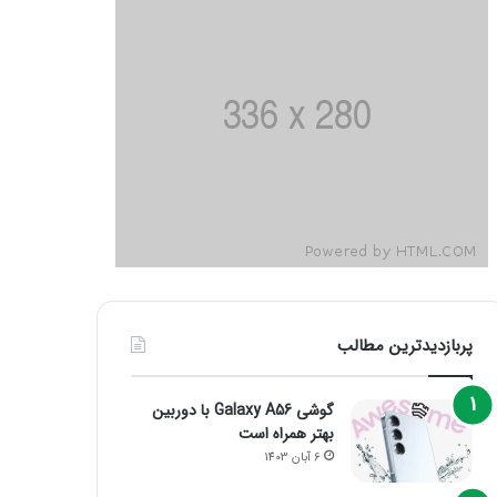
پربازدیدترین مطالب
گوشی Galaxy A56 با دوربین
بهتر همراه است
6 آبان 1403