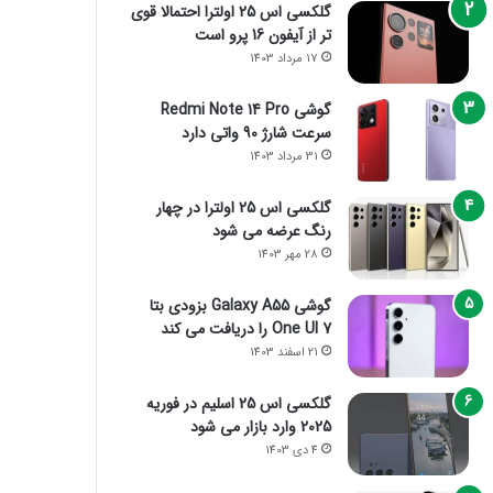
گلکسی اس 25 اولترا احتمالا قوی
تر از آیفون 16 پرو است
17 مرداد 1403
گوشی Redmi Note 14 Pro
سرعت شارژ 90 واتی دارد
31 مرداد 1403
گلکسی اس 25 اولترا در چهار
رنگ عرضه می شود
28 مهر 1403
گوشی Galaxy A55 بزودی بتا
One UI 7 را دریافت می کند
21 اسفند 1403
گلکسی اس 25 اسلیم در فوریه
2025 وارد بازار می شود
4 دی 1403