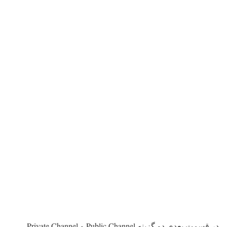
در قسمت بعدی دو گزینه Public Channel و Private Channel