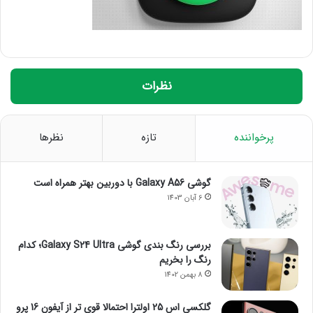
نظرات
پرخواننده
تازه
نظرها
گوشی Galaxy A56 با دوربین بهتر همراه است
6 آبان 1403
بررسی رنگ بندی گوشی Galaxy S24 Ultra؛ کدام
رنگ را بخریم
8 بهمن 1402
گلکسی اس 25 اولترا احتمالا قوی تر از آیفون 16 پرو