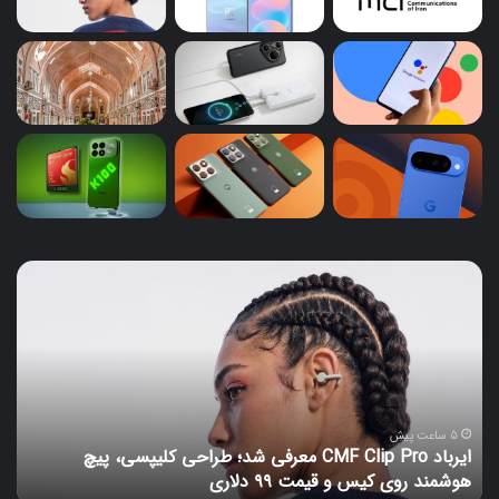
ایرباد
پای
CMF
کار
Clip
گوگ
Pro
اسی
معرفی
گوگ
شد؛
زما
طراحی
خا
کلیپسی،
شد
5 ساعت پیش
ایرباد CMF Clip Pro معرفی شد؛ طراحی کلیپسی، پیچ
پ
پیچ
دست
هوشمند روی کیس و قیمت ۹۹ دلاری
ص
هوشمند
صو