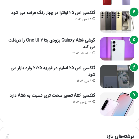
گلکسی اس 25 اولترا در چهار رنگ عرضه می شود
28 مهر 1403
گوشی Galaxy A55 بزودی بتا One UI 7 را دریافت
می کند
21 اسفند 1403
گلکسی اس 25 اسلیم در فوریه 2025 وارد بازار می
شود
4 دی 1403
گلکسی A56 تعمیر سخت تری نسبت به A55 دارد
13 بهمن 1403
نوشته‌های تازه