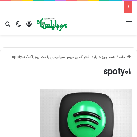
منو
ورود
تغییر پو
جس
خانه
/
همه چیز درباره اشتراک پرمیوم اسپاتیفای با نت یوزراک
/
spoty01
spoty01