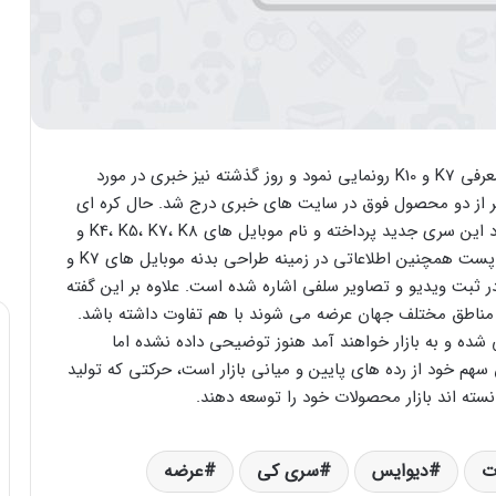
کمپانی ال جی سری K موبایل های خود را در CES با معرفی K7 و K10 رونمایی نمود و روز گذشته نیز خبری در مورد
 K4 با صفحه ای کوچک تر از دو محصول فوق در سایت های خبری درج شد. حال کره ای
ها در صفحه فیس بوک خود به ارائه توضیحاتی در مورد این سری جدید پرداخته و نام موبایل های K4، K5، K7، K8 و
K10 را به عنوان محصولات سری K ذکر کرده اند. در این پست همچنین اطلاعاتی در زمینه طراحی بدنه موبایل های K7 و
ا در ثبت ویدیو و تصاویر سلفی اشاره شده است. علاوه بر این گفته
ناطق مختلف جهان عرضه می شوند با هم تفاوت داشته باشد.
شده و به بازار خواهند آمد هنوز توضیحی داده نشده اما
 خود از رده های پایین و میانی بازار است، حرکتی که تولید
نسته اند بازار محصولات خود را توسعه دهند.
ت
دیوایس
سری کی
عرضه