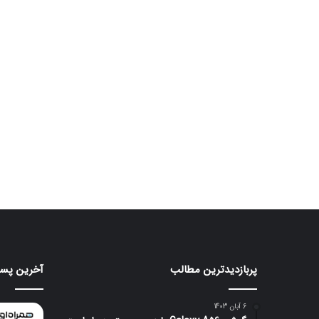
پربازدیدترین مطالب
آخرین پست
ردمی
ایرباد
CMF
K100
Clip
Pro
6 آبان 1403
با
Pro