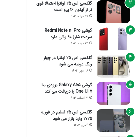
گلکسی اس 25 اولترا احتمالا قوی
تر از آیفون 16 پرو است
17 مرداد 1403
گوشی Redmi Note 14 Pro
سرعت شارژ 90 واتی دارد
31 مرداد 1403
گلکسی اس 25 اولترا در چهار
رنگ عرضه می شود
28 مهر 1403
گوشی Galaxy A55 بزودی بتا
One UI 7 را دریافت می کند
21 اسفند 1403
گلکسی اس 25 اسلیم در فوریه
2025 وارد بازار می شود
4 دی 1403