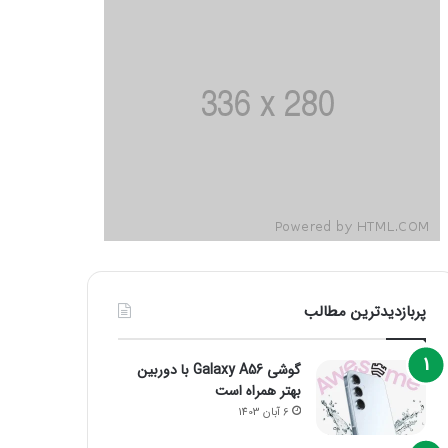
پربازدیدترین مطالب
گوشی Galaxy A56 با دوربین
بهتر همراه است
6 آبان 1403