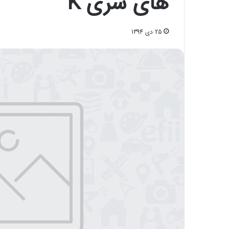
های سری K
25 دی 1394