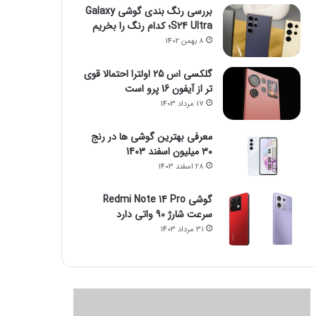
بررسی رنگ بندی گوشی Galaxy
S24 Ultra؛ کدام رنگ را بخریم
8 بهمن 1402
گلکسی اس 25 اولترا احتمالا قوی
تر از آیفون 16 پرو است
17 مرداد 1403
معرفی بهترین گوشی ها در رنج
۳۰ میلیون اسفند 1403
28 اسفند 1403
گوشی Redmi Note 14 Pro
سرعت شارژ 90 واتی دارد
31 مرداد 1403