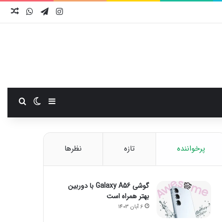
اینستاگرام
تلگرام
واتس آ
نوش
سایدبار
تغییر پوست
جستجو
پرخواننده
تازه
نظرها
گوشی Galaxy A56 با دوربین
بهتر همراه است
6 آبان 1403