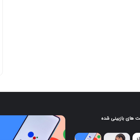
 های بازبینی شده
پایان
کار
گوگل
اسیستنت؛