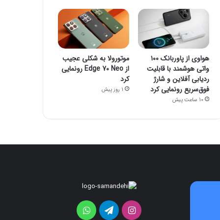
هواوی از پاوربانک ۱۰۰
موتورولا به شکلی عجیب
واتی هوشمند با قابلیت
از Edge 70 Neo رونمایی
ردیابی آفلاین و شارژ
کرد
فوق‌سریع رونمایی کرد
1 روز پیش
10 ساعت پیش
هواوی
موتورولا
از
به
پاوربانک
شکلی
اینستاگرام
تلگرام
واتس
۱۰۰
عجیب