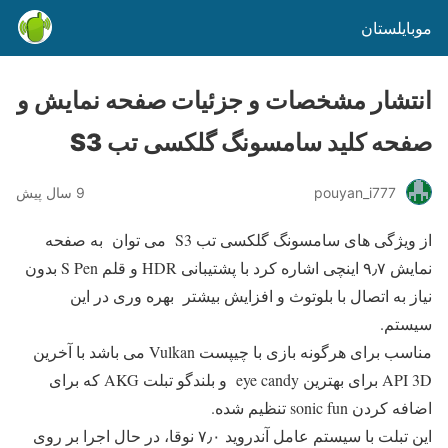
موبایلستان
انتشار مشخصات و جزئیات صفحه نمایش و
صفحه کلید سامسونگ گلکسی تب S3
pouyan_i777
9 سال پیش
از ویژگی های سامسونگ گلکسی تب S3 می توان به صفحه
نمایش ۹٫۷ اینچی اشاره کرد
با پشتیبانی HDR و قلم S Pen بدون
نیاز به اتصال با بلوتوث
و
افزایش
بیشتر بهره وری در این
سیستم.
مناسب برای هرگونه بازی با چیپست
Vulkan می باشد با آخرین
API 3D برای بهترین eye candy و
بلندگو تبلت
AKG که برای
اضافه کردن sonic fun تنظیم شده.
این تبلت با سیستم عامل
آندروید ۷٫۰ نوقا، در حال اجرا بر روی