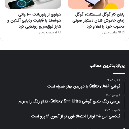
پایان کار گوگل اسیستنت؛ گوگل
هواوی از پاوربانک ۱۰۰ واتی
زمان خاموش شدن دستیار صوتی
هوشمند با قابلیت ردیابی آفلاین و
محبوب خود را اعلام کرد
شارژ فوق‌سریع رونمایی کرد
14 ساعت پیش
16 ساعت پیش
پربازدیدترین مطالب
6 آبان 1403
گوشی Galaxy A56 با دوربین بهتر همراه است
8 بهمن 1402
بررسی رنگ بندی گوشی Galaxy S24 Ultra؛ کدام رنگ را بخریم
17 مرداد 1403
گلکسی اس 25 اولترا احتمالا قوی تر از آیفون 16 پرو است