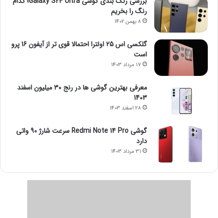
بررسی رنگ بندی گوشی Galaxy S24 Ultra؛ کدام
رنگ را بخریم
8 بهمن 1402
گلکسی اس 25 اولترا احتمالا قوی تر از آیفون 16 پرو
است
17 مرداد 1403
معرفی بهترین گوشی ها در رنج ۳۰ میلیون اسفند
1403
28 اسفند 1403
گوشی Redmi Note 14 Pro سرعت شارژ 90 واتی
دارد
31 مرداد 1403