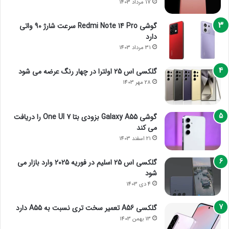
17 مرداد 1403
گوشی Redmi Note 14 Pro سرعت شارژ 90 واتی
دارد
31 مرداد 1403
گلکسی اس 25 اولترا در چهار رنگ عرضه می شود
28 مهر 1403
گوشی Galaxy A55 بزودی بتا One UI 7 را دریافت
می کند
21 اسفند 1403
گلکسی اس 25 اسلیم در فوریه 2025 وارد بازار می
شود
4 دی 1403
گلکسی A56 تعمیر سخت تری نسبت به A55 دارد
13 بهمن 1403