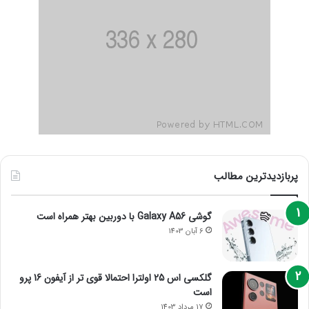
پربازدیدترین مطالب
گوشی Galaxy A56 با دوربین بهتر همراه است
6 آبان 1403
گلکسی اس 25 اولترا احتمالا قوی تر از آیفون 16 پرو
است
17 مرداد 1403