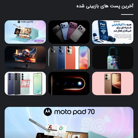
آخرین پست های بازبینی شده
تبلت
آیف
۱۸
Moto
Pad
پرو
70
و
موتورولا
آیف