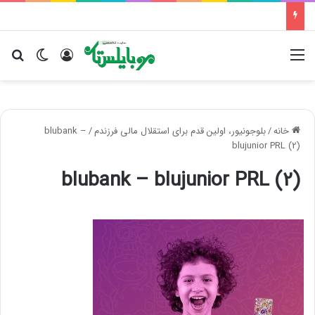
منو
ورود
تغییر پو
جس
خانه
/
بلوجونیور، اولین قدم برای استقلال مالی فرزندم
/
blubank –
blujunior PRL (2)
blubank – blujunior PRL (2)