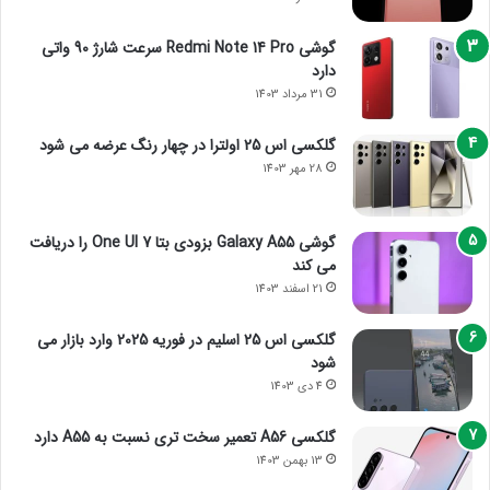
گوشی Redmi Note 14 Pro سرعت شارژ 90 واتی
دارد
31 مرداد 1403
گلکسی اس 25 اولترا در چهار رنگ عرضه می شود
28 مهر 1403
گوشی Galaxy A55 بزودی بتا One UI 7 را دریافت
می کند
21 اسفند 1403
گلکسی اس 25 اسلیم در فوریه 2025 وارد بازار می
شود
4 دی 1403
گلکسی A56 تعمیر سخت تری نسبت به A55 دارد
13 بهمن 1403