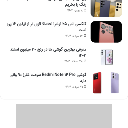
رنگ را بخریم
8 بهمن 1402
گلکسی اس 25 اولترا احتمالا قوی تر از آیفون 16 پرو
است
17 مرداد 1403
معرفی بهترین گوشی ها در رنج ۳۰ میلیون اسفند
1403
28 اسفند 1403
گوشی Redmi Note 14 Pro سرعت شارژ 90 واتی
دارد
31 مرداد 1403