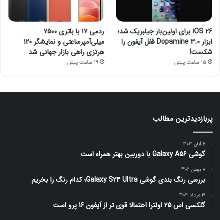
iOS 26 برای اولین‌بار جیلبریک شد؛
ردمی ۱۷ با باتری ۷۵۰۰
ابزار Dopamine 3.0 قفل آیفون را
میلی‌آمپرساعتی و نمایشگر ۱۲۰
شکست!
هرتزی راهی بازار جهانی شد
15 ساعت پیش
19 ساعت پیش
پربازدیدترین مطالب
6 آبان 1403
گوشی Galaxy A56 با دوربین بهتر همراه است
8 بهمن 1402
بررسی رنگ بندی گوشی Galaxy S24 Ultra؛ کدام رنگ را بخریم
17 مرداد 1403
گلکسی اس 25 اولترا احتمالا قوی تر از آیفون 16 پرو است