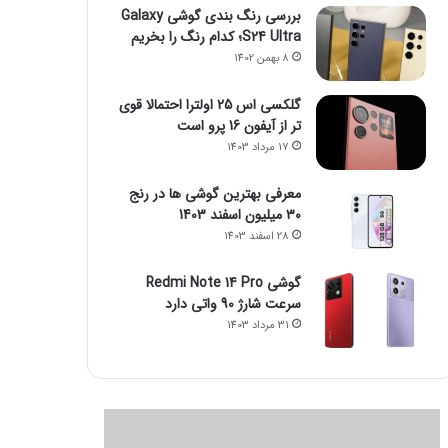
بررسی رنگ بندی گوشی Galaxy
S24 Ultra؛ کدام رنگ را بخریم
8 بهمن 1402
گلکسی اس 25 اولترا احتمالا قوی
تر از آیفون 16 پرو است
17 مرداد 1403
معرفی بهترین گوشی ها در رنج
۳۰ میلیون اسفند 1403
28 اسفند 1403
گوشی Redmi Note 14 Pro
سرعت شارژ 90 واتی دارد
31 مرداد 1403