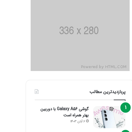
پربازدیدترین مطالب
گوشی Galaxy A56 با دوربین
بهتر همراه است
6 آبان 1403