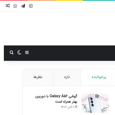
اینستاگرام
تلگرام
واتس آ
نوش
سایدبار
تغییر پوست
جستجو
پرخواننده
تازه
نظرها
گوشی Galaxy A56 با دوربین
بهتر همراه است
6 آبان 1403