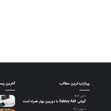
پربازدیدترین مطالب
آخرین پست
اوپو
هواوی
A7
از
Pro
پاوربا
6 آبان 1403
۱۰۰
Max
گوشی Galaxy A56 با دوربین بهتر همراه است
با
واتی
باتری
هوشمن
8 بهمن 1402