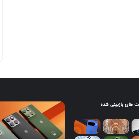
 های بازبینی شده
موتورولا
به
نک
شکلی
عجیب
از
د
Edge