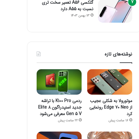
گلکسی A56 تعمیر سخت تری
نسبت به A55 دارد
13 بهمن 1403
نوشته‌های تازه
موتورولا به شکلی عجیب
ردمی K100 Pro با تراشه
از Edge 70 Neo رونمایی
جدید اسنپدراگون 8 Elite
کرد
Gen 5 V معرفی می‌شود
16 ساعت پیش
22 ساعت پیش