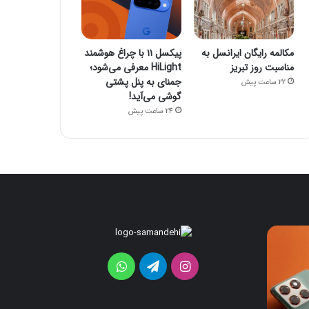
مکالمه رایگان ایرانسل به
پیکسل ۱۱ با چراغ هوشمند
مناسبت روز تبریز
HiLight معرفی می‌شود؛
جمنای به پنل پشتی
22 ساعت پیش
گوشی می‌آید!
24 ساعت پیش
ردمی
پیکسل
۱۱
K100
Pro
با
اینستاگرام
تلگرام
واتس
با
چراغ
تراشه
هوشمند
آپ
جدید
HiLight