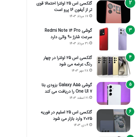
گلکسی اس 25 اولترا احتمالا قوی
تر از آیفون 16 پرو است
17 مرداد 1403
گوشی Redmi Note 14 Pro
سرعت شارژ 90 واتی دارد
31 مرداد 1403
گلکسی اس 25 اولترا در چهار
رنگ عرضه می شود
28 مهر 1403
گوشی Galaxy A55 بزودی بتا
One UI 7 را دریافت می کند
21 اسفند 1403
گلکسی اس 25 اسلیم در فوریه
2025 وارد بازار می شود
4 دی 1403