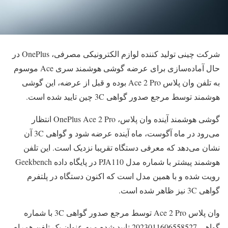
شرکت چینی تولید کننده لوازم الکترونیکی مصرفی، OnePlus در
حال آماده‌سازی برای عرضه گوشی هوشمند سری Ace موسوم
به تلفن وان پلاس Ace 2 Pro بوده و قبل از عرضه، این گوشی
هوشمند توسط مرجع صدور گواهی 3C چین تایید شده است.
گوشی هوشمند آینده وان پلاس، OnePlus Ace 2 Pro انتظار
می‌رود در ماه آگوست، ماه آینده عرضه شود و گواهی 3C آن
نشان می‌دهد که معرفی دستگاه تقریبا نزدیک است. این تلفن
هوشمند پیشتر با شماره مدل PJA110 در پایگاه داده Geekbench
رویت شده و با همین مدل است که اکنون دستگاه در پلتفرم
گواهی 3C نیز ظاهر شده است.
وان پلاس Ace 2 Pro توسط مرجع صدور گواهی 3C با شماره
گواهی 2023011606558527 تایید شده و به عنوان یک تلفن همراه