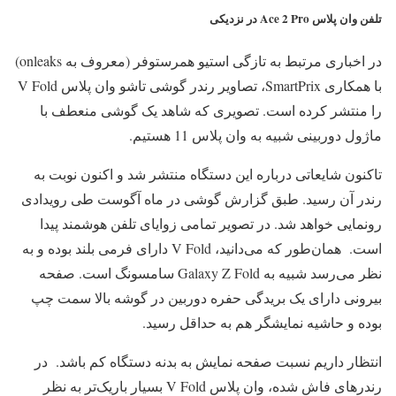
تلفن وان پلاس Ace 2 Pro در نزدیکی
در اخباری مرتبط به تازگی استیو همرستوفر (معروف به onleaks)
با همکاری SmartPrix، تصاویر رندر گوشی تاشو وان پلاس V Fold
را منتشر کرده است. تصویری که شاهد یک گوشی منعطف با
ماژول دوربینی شبیه به وان پلاس 11 هستیم.
تاکنون شایعاتی درباره این دستگاه منتشر شد و اکنون نوبت به
رندر آن رسید. طبق گزارش گوشی در ماه آگوست طی رویدادی
رونمایی خواهد شد. در تصویر تمامی زوایای تلفن هوشمند پیدا
است. همان‌طور که می‌دانید، V Fold دارای فرمی بلند بوده و به
نظر می‌رسد شبیه به Galaxy Z Fold سامسونگ است. صفحه
بیرونی دارای یک بریدگی حفره دوربین در گوشه بالا سمت چپ
بوده و حاشیه نمایشگر هم به حداقل رسید.
انتظار داریم نسبت صفحه نمایش به بدنه دستگاه کم باشد. در
رندرهای فاش شده، وان پلاس V Fold بسیار باریک‌تر به نظر