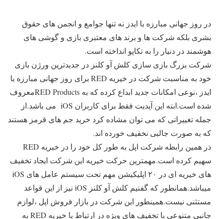
در روز جهانی مبارزه با ایدز نه تنها جوامع و انجمن های حقوق
بشری بلکه شرکت ها و برند های معتبری بازی و گوشی های
هوشمند در دنیار را به تکاپو انداخته است.
شرکت بزرگ بازی سازی کلش آو کلنز در جدیدترین ورژن بازی
خود به مناسبت شرکت در خیریه RED برای روز جهانی مبارزه با
ایدز ،نوعی امکانات جدید ابداع کرده که به RED Productsمعروف
شده است.ابته این آپدیت فقط برای کاربران iOS می باشد.از
جمله تغییراتی که می توان مشاده کرد خرید جم های قرمز هستند
که به صورت جالبی نخفیف خورده اند.
ذر همین رابطه شرکت اپل به طور کل خود را در خیریه RED
سهیم کرده است.مهمترین حرکت خیریه این شرکت ایجاد تخفیف
های خیریه ای در ۲۰ اپلیکیشن مهم تحت سیستم عامل های iOS
میباشد.همانطور که گفتیم کلش آو کلنز iOS نیز از این قواعد
مستثنی نیست.همینطور این شرکت در بازار فروش اپل ،لوازم
جانبی متنوعی با تخفیف های ویژه در ارتباط با خیریه RED به