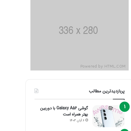
پربازدیدترین مطالب
گوشی Galaxy A56 با دوربین
بهتر همراه است
6 آبان 1403