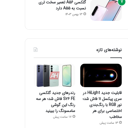
گلکسی A56 تعمیر سخت تری
نسبت به A55 دارد
13 بهمن 1403
نوشته‌های تازه
قابلیت جدید HiLight در
رندرهای جدید گلکسی
سری پیکسل 11 فاش شد؛
S26 FE فاش شد؛ هر سه
نور RGB با رنگ‌بندی
رنگ این گوشی
اختصاصی برای هر
سامسونگ را ببینید
مخاطب
17 ساعت پیش
13 ساعت پیش