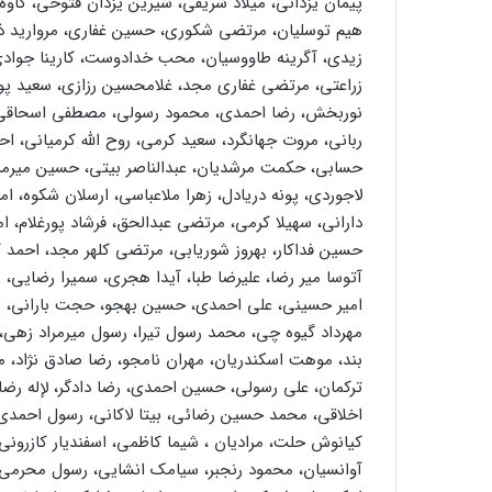
پیمان یزدانی، میلاد شریفی، شیرین یزدان فتوحی، کاوه 
هیم توسلیان، مرتضی شکوری، حسین غفاری، مروارید ذهنی
زیدی، آگرینه طاووسیان، محب خدادوست، کارینا جوادی،
زراعتی، مرتضی غفاری مجد، غلامحسین رزازی، سعید پورد
نوربخش، رضا احمدی، محمود رسولی، مصطفی اسحاقی،
ربانی، مروت جهانگرد، سعید کرمی، روح الله کرمیانی، ا
حسابی، حکمت مرشدیان، عبدالناصر بیتی، حسین میرمر
لاجوردی، پونه دریادل، زهرا ملاعباسی، ارسلان شکوه، ا
دارانی، سهیلا کرمی، مرتضی عبدالحق، فرشاد پورغلام، 
حسین فداکار، بهروز شوریابی، مرتضی کلهر مجد، احمد کلهر
آتوسا میر رضا، علیرضا طبا، آیدا هجری، سمیرا رضایی، ر
امیر حسینی، علی احمدی، حسین بهجو، حجت بارانی، 
مهرداد گیوه چی، محمد رسول تیرا، رسول میرمراد زهی، آ
بند، موهت اسکندریان، مهران نامجو، رضا صادق نژاد،
ترکمان، علی رسولی، حسین احمدی، رضا دادگر، لإله ر
اخلاقی، محمد حسین رضائی، بیتا لاکانی، رسول احمدی
کیانوش حلت، مرادیان ، شیما کاظمی، اسفندیار کازرونی،
آوانسیان، محمود رنجبر، سیامک انشایی، رسول محرمی، 