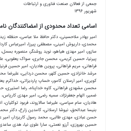
جمعی از فعالان صنعت فناوری و ارتباطات
شهریور ۱۳۹۶
اسامی تعداد محدودی از امضاکنندگان نامه
امیر بهادر ملاحسینی، دکتر حافظ ملا عباسی، حنظله زی
محمدی، داریوش امینی، مصطفی پیرزا، امیرعباس کاردار
سازور، امیر مهدی هیاهو، نوید روشنگر، منصوره بسمل، 
پیرنیا، حسین کریمی، محسن جابری، سواک یعقوبی، عل
فراهانی، مریم فراهانی، پروین هادیان، امیر حسین فرنیا
مرشد خانزادی، حسین کلهر، محسن دردایی، علیرضا م
کویری، امیر ارسلان کامور، خساپ پاردیزاتی، خداکرم یع
محسن مشهدی فراهانی، کاوه خداپناه، رضا استیری، حس
ضمیر، الهام جعفرنژاد، سمیه رضی، امیر مهدی کارپاس
هادیان، سام سپاسی، علیرضا سالاروند، فربود توکلیان، 
بنیسا عبدالحق، نیوشا ارسلانی، کامدین زارع، دکتر م
حسن عبادی، مهدی طالبی، محمد رسول کاریزدار، امیر ع
حسین بهروزی، آرزو نعمتی، سارا علوی نیا، هدی ساعدی