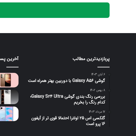
پربازدیدترین مطالب
آخرین پست
سامسونگ
ردمی
از
17C
سنسور
5G
6 آبان 1403
۲۰۰
معرفی
گوشی Galaxy A56 با دوربین بهتر همراه است
مگاپیکسلی
می‌شو
1 روز پیش
ISOCELL
یک
8 بهمن 1402
سامسونگ از سنسور ۲۰۰
بررسی رنگ بندی گوشی Galaxy S24 Ultra؛
HPC
گوشی
مگاپیکسلی ISOCELL HPC رونمایی
کدام رنگ را بخریم
55 دقیقه
رونمایی
قدیمی
کرد؛ گزینه‌ای جدی برای گلکسی
کرد؛
با
17 مرداد 1403
S27 اولترا
گوش
گزینه‌ای
نامی
گلکسی اس 25 اولترا احتمالا قوی تر از آیفون
جدی
جدید
16 پرو است
برای
گلکسی