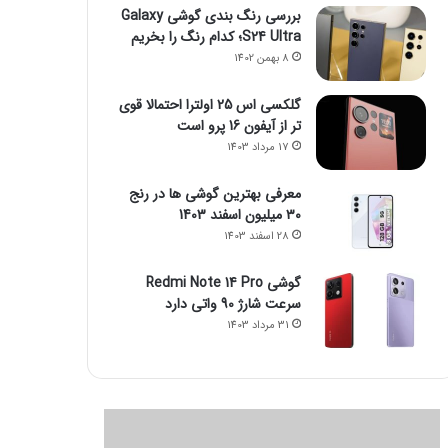
بررسی رنگ بندی گوشی Galaxy
S24 Ultra؛ کدام رنگ را بخریم
8 بهمن 1402
گلکسی اس 25 اولترا احتمالا قوی
تر از آیفون 16 پرو است
17 مرداد 1403
معرفی بهترین گوشی ها در رنج
۳۰ میلیون اسفند 1403
28 اسفند 1403
گوشی Redmi Note 14 Pro
سرعت شارژ 90 واتی دارد
31 مرداد 1403