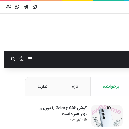
اینستاگرام
تلگرام
واتس آ
نوش
سایدبار
تغییر پوست
جستجو
پرخواننده
تازه
نظرها
گوشی Galaxy A56 با دوربین
بهتر همراه است
6 آبان 1403