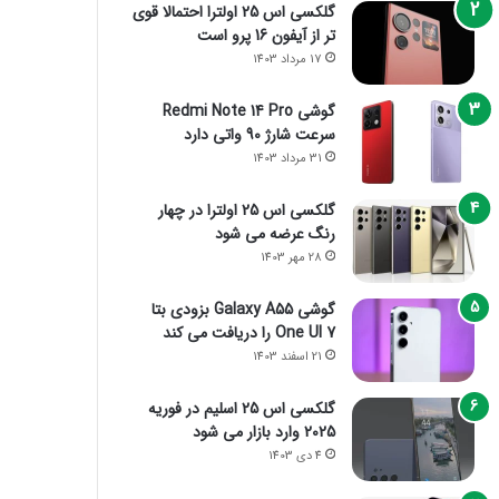
گلکسی اس 25 اولترا احتمالا قوی
تر از آیفون 16 پرو است
17 مرداد 1403
گوشی Redmi Note 14 Pro
سرعت شارژ 90 واتی دارد
31 مرداد 1403
گلکسی اس 25 اولترا در چهار
رنگ عرضه می شود
28 مهر 1403
گوشی Galaxy A55 بزودی بتا
One UI 7 را دریافت می کند
21 اسفند 1403
گلکسی اس 25 اسلیم در فوریه
2025 وارد بازار می شود
4 دی 1403