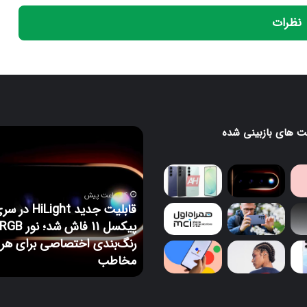
نظرات
 های بازبینی شده
قابلیت
جدید
HiLight
در
د؛
سری
14 ساعت پیش
پیکسل
قابلیت جدید HiLight در
11
 پیش
فاش
ردمی 17C 5G معرفی می‌شود؛ یک
رنگ‌بندی اختصاصی برای هر
شد؛
ی قدیمی با نامی جدید
مخاطب
نور
RGB
با
رنگ‌بندی