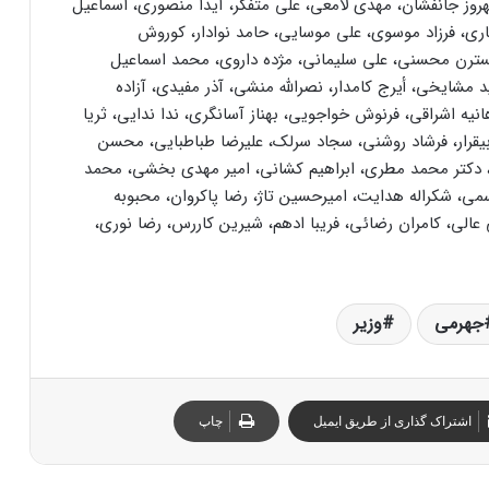
بهروز جانفشان، مهدی لامعی، علی متفکر، آیدا منصوری، اسماعیل
باری، فرزاد موسوی، علی موسایی، حامد نوادار، کوروش
 نسترن محسنی، علی سلیمانی، مژده داروی، محمد اسماعیل
مشایخی، أیرج کامدار، نصرالله منشی، آذر مفیدی، آزاده
نیه اشراقی، فرنوش خواجویی، بهناز آسانگری، ندا ندایی، ثریا
 بیقرار، فرشاد روشنی، سجاد سرلک، علیرضا طباطبایی، محسن
جو، دکتر محمد مطری، ابراهیم کشانی، امیر مهدی بخشی، محمد
اسمی، شکراله هدایت، امیرحسین تاژ، رضا پاکروان، محبوبه
الی، کامران رضائی، فریبا ادهم، شیرین کاررس، رضا نوری،
جهرمی
وزیر
اشتراک گذاری از طریق ایمیل
چاپ