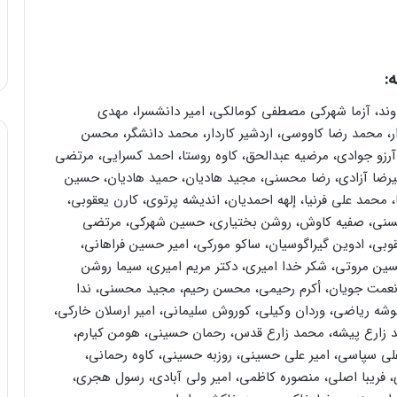
:
دوند، آزما شهرکی مصطفی کومالکی، امیر دانشسرا، مهدی
، محمد رضا کاووسی، اردشیر کاردار، محمد دانشگر، محسن
آرزو جوادی، مرضیه عبدالحق، کاوه روستا، احمد کسرایی، مرتضی
یرضا آزادی، رضا محسنی، مجید هادیان، حمید هادیان، حسین
، محمد علی فرنیا، إلهه احمدیان، اندیشه پرتوی، کارن یعقوبی،
حسنی، صفیه کاوش، روشن بختیاری، حسین شهرکی، مرتضی
قوبی، ادوین گیراگوسیان، ساکو مورکی، امیر حسین فراهانی،
ین مروتی، شکر خدا امیری، دکتر مریم امیری، سیما روشن
، نعمت جویان، أکرم رحیمی، محسن رحیم، مجید محسنی، ندا
انوشه ریاضی، وردان وکیلی، کوروش سلیمانی، امیر ارسلان خارکی،
حمد زارع پیشه، محمد زارع قدس، رحمان حسینی، هومن کیارم،
لی سپاسی، امیر علی حسینی، روزبه حسینی، کاوه رحمانی،
، فریبا اصلی، منصوره کاظمی، امیر ولی آبادی، رسول هجری،