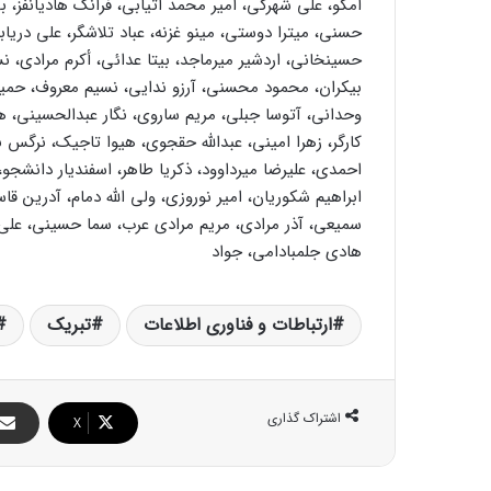
امکو، علی شهرکی، امیر محمد اتیابی، فرانک هادیانفز، 
حسنی، میترا دوستی، مینو غزنه، عباد تلاشگر، علی دریا
حسینخانی، اردشیر میرماجد، بیتا عدائی، أکرم مرادی،
بیکران، محمود محسنی، آرزو ندایی، نسیم معروف، حمید 
وحدانی، آتوسا جبلی، مریم ساروی، نگار عبدالحسینی، ها
کارگر، زهرا امینی، عبدالله حقجوی، هیوا تاجیک، نرگس
احمدی، علیرضا میرداوود، ذکریا طاهر، اسفندیار دانش
ابراهیم شکوریان، امیر نوروزی، ولی الله دمام، آدرین ق
سمیعی، آذر مرادی، مریم مرادی عرب، سما حسینی، علی ع
هادی جلمبادامی، جواد
ارتباطات و فناوری اطلاعات
تبریک
اشتراک گذاری
X