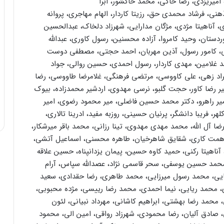
امیریزدی، رضا خاکی، محمد خاکشور، ابرا
، فرشاد محمدی حق، رزیتا کاردار، الهام مهاجری، پروانه
 آناهیتا مژدی، مژگان مدارایی، شهرزاد دلخاک، عبدالحسین
ستان، وحید کامروا، آزاده محسنین، رسول کاوری، عبدالله
 کامور رسول، آذین مهربان، احمد حجتی، مصطفی دوست
حد غلامین، مهدی کاردار، رسول احمدی، حسین روالی، جواد
اد زهی، علی کاووسی، مرتضی فرهنگی، غلامرضا طاووسی، رضا
میر رضا کاور، حجت گلبو، نرسی مهدوی، اردشیر محمدزاده، بیوک
امیر راهرو، دکتر محمد حسین فاضلی، میر محمود رضوی، امیر
، فریبا دانشگر، پرنیان حسینی، روزبه مفید، ادرینا تالاری،
ضا آل الله، محمد مهدی مهدوی، تینا رزانی، محمد باقر میرشکار،
همت کاری، شقایق شاهرخیان، طاهره محسنی، اسماعیل آتشی،
ناهیتا رکنی، حمید کاوه حسین، پیمان یزدانپناه، حسین علاقه
 محمد حسین یوسفی، سحر قاسمی نژاد، عصدالله سپاس، آرام
ضایی، محمد رسول میرزایی، محمد طاهری، رضا حقدادی، سعید
، محمد ریایی، نیما احمدی، محمد رضا رییسی، مژده محبوبی،
 محمد رضا بهشتی، ابراهیم کاشانی، مهرداد نبیانی، لئون
صادق آلیان، رضا محمودی، شهرزاد رواقی، امین الی، محمود