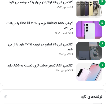
گلکسی اس 25 اولترا در چهار رنگ عرضه می شود
28 مهر 1403
گوشی Galaxy A55 بزودی بتا One UI 7 را دریافت
می کند
21 اسفند 1403
گلکسی اس 25 اسلیم در فوریه 2025 وارد بازار می
شود
4 دی 1403
گلکسی A56 تعمیر سخت تری نسبت به A55 دارد
13 بهمن 1403
نوشته‌های تازه