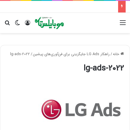
منو
ورود
تغییر پو
جس
خانه
/
راهکار LG Ads جایگزینی برای فن‌آوری‌های پیشین
/
lg-ads-2022
lg-ads-2022