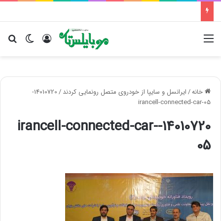
منو
ورود
تغییر پو
جس
خانه
/
ایرانسل و سایپا از خودروی متصل رونمایی کردند
/
14010720-
irancell-connected-car-05
14010720-irancell-connected-car-
05