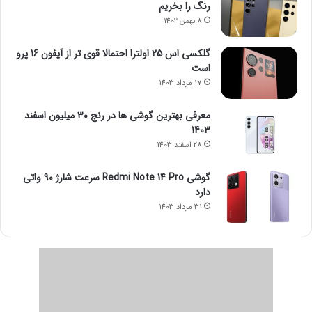
رنگ را بخریم
8 بهمن 1402
گلکسی اس 25 اولترا احتمالا قوی تر از آیفون 16 پرو
است
17 مرداد 1403
معرفی بهترین گوشی ها در رنج ۳۰ میلیون اسفند
1403
28 اسفند 1403
گوشی Redmi Note 14 Pro سرعت شارژ 90 واتی
دارد
31 مرداد 1403