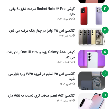
گوشی Redmi Note 14 Pro سرعت شارژ 90 واتی
دارد
31 مرداد 1403
گلکسی اس 25 اولترا در چهار رنگ عرضه می شود
28 مهر 1403
گوشی Galaxy A55 بزودی بتا One UI 7 را دریافت
می کند
21 اسفند 1403
گلکسی اس 25 اسلیم در فوریه 2025 وارد بازار می
شود
4 دی 1403
گلکسی A56 تعمیر سخت تری نسبت به A55 دارد
13 بهمن 1403