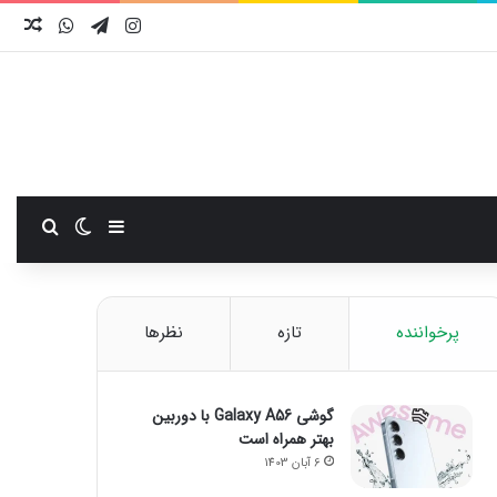
اینستاگرام
تلگرام
واتس آ
نوش
سایدبار
تغییر پوست
جستجو
پرخواننده
تازه
نظرها
گوشی Galaxy A56 با دوربین
بهتر همراه است
6 آبان 1403