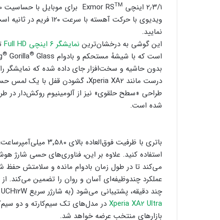
TM
۲٫۳/۱ اینچی ‎ Exmor RS
ویدیوی با حرکت آهسته با 
نمایید.
این گوشی به درخشان‌ترین
نمایشگر ۶ اینچی Full HD
®
®
است که با شیشهٔ مستحکم و بادوام Corning
Gorilla
بدون حاشیه و سخت‌افزار جای داده شده که نمایشگر را ن
درست مانند Xperia XA2، گشودن قفل 
طراحی «سطح حلقوی» نیز از آلومینیوم روکش‌دار در طرف
شده است.
باتری با ظرفیت فوق‌العا
می‌کند تا در طول زمان بادوام مانده و سلامتش حفظ شود و پل
عملکرد چندوظیفه‌ای آسان و روان را تضمین می‌کند. از 
چند دقیقه، پشتیبانی می‌شود (به شارژر سریع UCH12W نیاز است).
Xperia XA2 Ultra
در مدل‌های تک ‌سیم‌کارته و دو سیم‌ک
بازارهای منتخب عرضه خواهد شد.