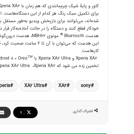
برای تکمیل سبک رنگ هر کدام از این دستگاه‌هاست. ای
شده‌اند، می‌توانند برای بازپخش ویدیو به‌طور مستقل ب
خودکار قطع کنند و دستگاه را در حالت آماده‌به‌کار قرار د
®
هدست ‎ Bluetooth
کارهاست.
TM
Xperia XA2 و Xperia XA2 Ultra با Android 8.0 Oreo
تخمین زده می شود که Xperia XA2، ‏ Xperia XA2 Ultraو Xperia L2 در فروردین ماه دربازار ایران موجود شود.
peria
XA2 Ultra
XA2
sony
اشتراک گذاری
X