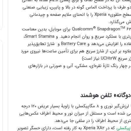
نیوم روکش‌دار در دو طرف با پرداخت الماس‌ گونه در بالا و پایین، زیبایی صنعتی
فلز را برجسته می‌کند. این گوشی تحول شکل متمایز «سطح حلقوی» Xperia را با انحنای ملایم صفحه و چیدمانی
ش می‌گذارد.
®
TM
Snapdragon
630 برای موبایل، بدین معناست
که می‌توانید هرآنچه را که دوست دارید به مدت طولانی‌تری با عملکرد سریع و روان انجام دهید. و Smart Stamina،
فناوری شارژ هوشمند Sony، در طول روز مدت زمان استفاده را افزایش می‌دهد و Battery Care و شارژ تطابق‌پذیر
 علاوه بر این، از شارژ سریع هم برای تأمین ساعت‌ها نیروی مورد
 نیاز است)
ارته در چهار رنگ تازهٔ نقره‌ای، مشکی، آبی و صورتی در بازارهای
وگانه» تلفن هوشمند
Xperia XA2 Ultra که دارای دو دوربین ۱۶ مگاپیکسلی با لرزش‌گیر نوری و ۸ مگاپیکسلی با زاویهٔ بسیار عریض ۱۲۰ درجه
دسی شده است و مستقل از میزان نور و محیط اطراف عکس‌هایی
ری از محیط اطراف را در سلفی جا می‌دهد.
که در Xperia XA2 به کار رفته است، دارای حسگر تصویر