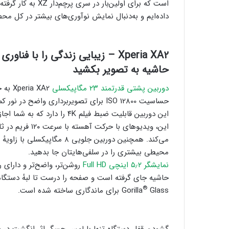
داده‌ایم و به‌دنبال نمایش نوآوری‌های بیشتر در کل محصولات Xperia در ماه‌های آت
Xperia XA2
– زیبایی زندگی را با فناوری
حاشیه به تصویر بکشید
دوربین پشتی قدرتمند ۲۳ مگاپیکسلی
Xperia XA2 به حسگر تصویر بزرگ ۲٫۳/۱ اینچی ‎ Exmor RS
حساسیت ISO 12800 برای تصویربرداری واضح در نور کم، تجهیز شده است.
این دوربین قابلیت ضبط فیلم K
این، ویدیوهای ب
محیطی بیشتری را در سلفی‌هایتان جا بدهید.
نمایشگر ۵٫۲ اینچی Full HD
روشن‌تر، واضح‌تر و دارای
حاشیه جای گرفته است و صفحه را درست تا لبهٔ دستگاه گس
®
Glass برای ماندگاری ساخته شده است.
Gorilla
گشودن قفل دستگاه تنها با لمس حسگر اثر انگشت در 