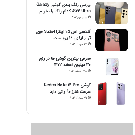
بررسی رنگ بندی گوشی Galaxy
S24 Ultra؛ کدام رنگ را بخریم
8 بهمن 1402
گلکسی اس 25 اولترا احتمالا قوی
تر از آیفون 16 پرو است
17 مرداد 1403
معرفی بهترین گوشی ها در رنج
۳۰ میلیون اسفند 1403
28 اسفند 1403
گوشی Redmi Note 14 Pro
سرعت شارژ 90 واتی دارد
31 مرداد 1403