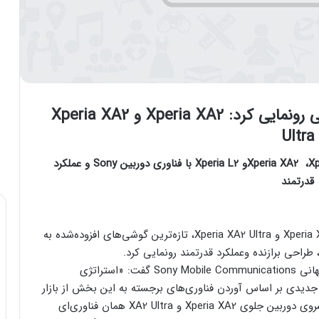
ی
رونمایی کرد:
Xperia XA2
و
XA2
Xperia
Ultra
Xp
، ‏
Xperia XA2
و
Xperia L2
با فناوری دوربین
Sony
و عملکرد
قدرتمند
سونی موبایل امروز از Xperia XA2 و Xperia XA2 Ultra، تازه‌ترین گوشی‌های افزوده‌شده به
هیده‌یوکی فورومی، معاون اجرایی فروش و بازاریابی جهانی Sony Mobile Communications گفت: «استراتژی
 و جدیدی بر اساس آوردن فناوری‌های برجسته به این بخش از بازار
با سهل‌الوصول‌ترین شیوهٔ ممکن شروع شد. فناوری پیشروی دوربین جلوی Xperia XA2 و XA2 Ultra همان فناوری‌ای