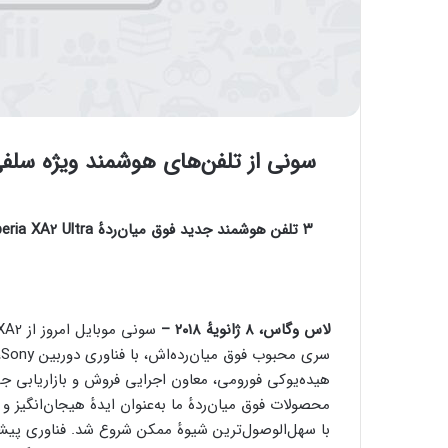
سونی از تلفن‌های هوشمند ویژه سلف
۳ تلفن هوشمند جدید فوق میان‌ردهٔ
eria XA2 Ultra
لاس وگاس، ۸ ژانویهٔ ۲۰۱۸ –
سری محبوب فوق میان‌رده‌اش، با فناوری دوربین Sony، طراحی برازنده وعملکرد قدرتمند رونمایی کرد.
محصولات فوق میان‌ردهٔ ما به‌عنوان ایدهٔ هیجان‌انگیز