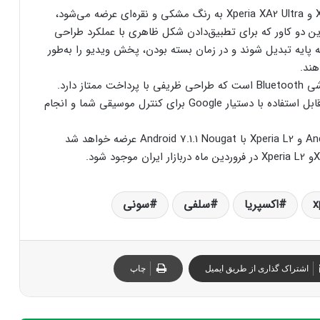
کاور و پایهٔ شیک چرم‌مانندی که هم زمان با Xperia XA2 و Xperia XA2 Ultra به رنگ مشکی و نقره‌ای عرضه می‌شود،
ن دو کاور که برای تطبیق‌دادن شکل ظاهری با عملکرد طراحی
ه پایه تبدیل شوند و در زمان بسته بودن، پخش ویدیو را به‌طور
هند.
مونوی MBH22، هدست درون‌گوشی Bluetooth است که طراحی ظریفی با پرداخت ممتاز دارد.
این هدست که می‌توان با آن تا ۶ ساعت صحبت کرد، قابل استفاده با دستیار Google برای کنترل موسیقی شما و انجام
و Xperia L2 با Android 7.1.1 Nougat عرضه خواهد شد
x
اکسپریا
سلفی
سونی
اشتراک گذاری از طریق ایمیل
چاپ