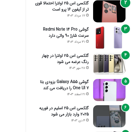
گلکسی اس 25 اولترا احتمالا قوی
تر از آیفون 16 پرو است
17 مرداد 1403
گوشی Redmi Note 14 Pro
سرعت شارژ 90 واتی دارد
31 مرداد 1403
گلکسی اس 25 اولترا در چهار
رنگ عرضه می شود
28 مهر 1403
گوشی Galaxy A55 بزودی بتا
One UI 7 را دریافت می کند
21 اسفند 1403
گلکسی اس 25 اسلیم در فوریه
2025 وارد بازار می شود
4 دی 1403