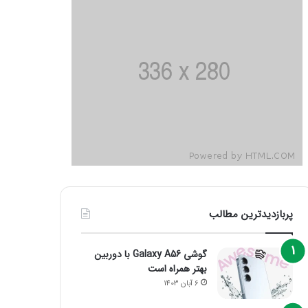
پربازدیدترین مطالب
گوشی Galaxy A56 با دوربین
بهتر همراه است
6 آبان 1403