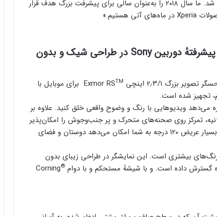
است که برای اولین‌بار در سری پرچم‌دار XZ به کار گرفته شد. ما سال ۲۰۱۸ را به‌عنوان سالی برای پیشرفت بزرگ هدف قرار
ی هستیم.»
 پیشرفتهٔ دوربین
Sony
در طراحی شیک و بدون
TM
برای موبایل با
۴ را دارد که به شما اجازه می‌دهد ویدیوهایی با رنگ و وضوح واقعی خلق کنید. علاوه بر
ا حرکت آهسته با سرعت ۱۲۰ فریم در ثانیه، تمرکز روی صحنه‌های متحرک و پر جنب‌‌و‌جوش را امکان‌پذیر
می‌کند. همچنین دوربین جلویی ۸ مگاپیکسلی با زاویهٔ بسیار عریض ۱۲۰ درجه به شما امکان می‌دهد دوستان و فضای
 رنگ‌های بیشتری است. این نمایشگر در طراحی زیبای بدون
®
ترش داده است. و با شیشهٔ مستحکم و با دوام Corning
پشت آن که در سطح صاف و براق پشتی ادغام شده، به آسانی