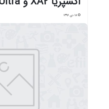
اکسپریا XA2 و XA2 Ultra رونمایی کرد
18 دی 1396