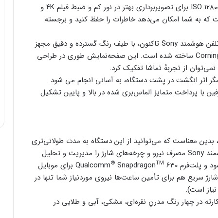
برای موبایل با حساسیت ISO 12800 برای تصویربرداری بهتر در نور کم و ضبط فیلم ۴K و
سرعت ۱۲۰ فریم در ثانیه است که به شما امکان می‌دهد خاطرات را حفظ کنید و برجسته
تلفن هوشمند Sony تاکنون، با طیف رنگ گسترده و دقیق مجهز
Glass ساخته شده است. این صفحه‌نمایش طوری در طراحی
می‌توان از تجربهٔ تماشا تفکیک کرد.
با یک لمس حسگر اثر انگشت در پشت دستگاه، به آسانی انجام می شود.
ین با پرداخت متمایز الماس‌بری شده در بالا و پایین تشکیل
ده بالای ۳٬۵۸۰ میلی‌آمپرساعت، بدین معناست که می‌توانید از این دستگاه به مدت طولانی‌تری
استفاده کنید. علاوه‌ بر این، فناوری‌های حسی شارژ هوشمند Sony مصرف نیرو و چرخه‌های شارژ را مدیریت و تحلیل
®
TM
ت‌فرم Qualcomm
Snapdragon
630 برای موبایل
شارژ سریع هم برای تأمین ساعت‌ها نیروی موردنیاز شما تنها در
ارته در چهار رنگ مدرنِ نقره‌ای، مشکی، آبی و طلایی در