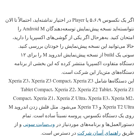
اگر یک نکسوس ۵،۶،۹ یا Player در اختیار نداشته‌اید، احتمالاً تا الان
نتوانسته‌اید نسخه پیش‌نمایش توسعه‌دهندگان Android M را
امتحان کنید. به‌هرحال اگر یکی از گوشی‌های اکسپریا را دارید،
حالا می‌توانید این نسخه پیش‌نمایش را خودتان بررسی کنید.
سونی یک build از نسخه پیش‌نمایش اندروید M را برای ۱۲
دستگاه متفاوت اکسپریا منتشر کرده که این بخشی از برنامه
دستگاه‌های متن‌باز این شرکت است.
این دستگاه‌ها شامل Xperia Z3، Xperia Z3 Compact، Xperia Z3
Tablet Compact، Xperia Z2، Xperia Z2 Tablet، Xperia Z1
Compact، Xperia Z1، Xperia Z Ultra، Xperia E3، Xperia M2،
Xperia T2 Ultra و Xperia T3 می‌شود. مثل فلش زدن اندروید M
روی یک دستگاه نکسوس، پروسه نسبتاً ساده است. تمام
دستورالعمل‌ها و برنامه‌های موردنیاز در
وب‌سایت سونی
و از
طریق
راهنمای آسان شرکت
در دسترس است.