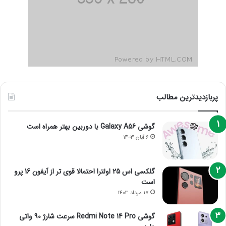
پربازدیدترین مطالب
گوشی Galaxy A56 با دوربین بهتر همراه است
6 آبان 1403
گلکسی اس 25 اولترا احتمالا قوی تر از آیفون 16 پرو
است
17 مرداد 1403
گوشی Redmi Note 14 Pro سرعت شارژ 90 واتی