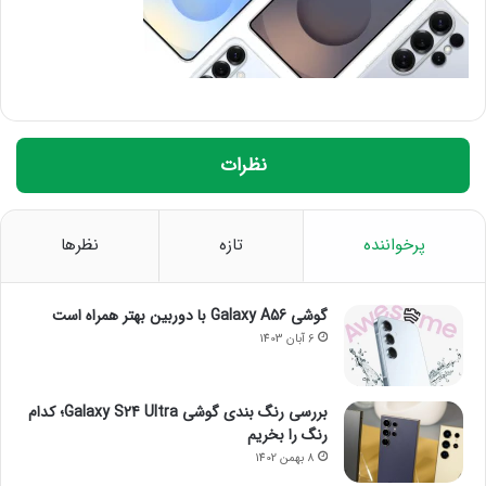
نظرات
پرخواننده
تازه
نظرها
گوشی Galaxy A56 با دوربین بهتر همراه است
6 آبان 1403
بررسی رنگ بندی گوشی Galaxy S24 Ultra؛ کدام
رنگ را بخریم
8 بهمن 1402