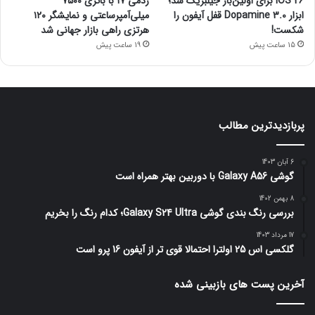
iOS 26 برای اولین‌بار جیلبریک شد؛
ردمی ۱۷ با باتری ۷۵۰۰
ابزار Dopamine 3.0 قفل آیفون را
میلی‌آمپرساعتی و نمایشگر ۱۲۰
شکست!
هرتزی راهی بازار جهانی شد
15 ساعت پیش
19 ساعت پیش
پربازدیدترین مطالب
6 آبان 1403
گوشی Galaxy A56 با دوربین بهتر همراه است
8 بهمن 1402
بررسی رنگ بندی گوشی Galaxy S24 Ultra؛ کدام رنگ را بخریم
17 مرداد 1403
گلکسی اس 25 اولترا احتمالا قوی تر از آیفون 16 پرو است
آخرین پست های بازبینی شده