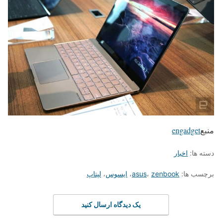
منبع
engadget
دسته ها:
اخبار
برچسب ها:
zenbook
،
asus
،
ایسوس
،
لپتاپ
یک دیدگاه ارسال کنید