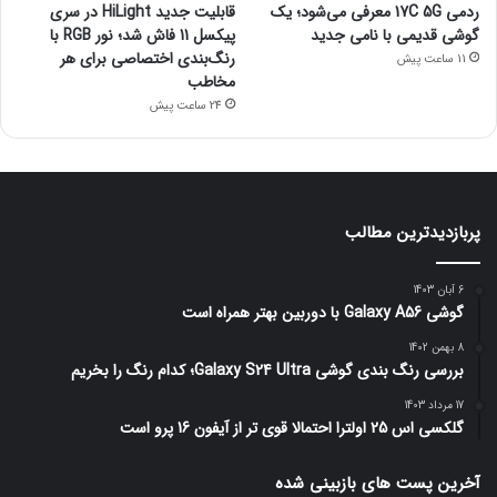
ردمی 17C 5G معرفی می‌شود؛ یک
قابلیت جدید HiLight در سری
گوشی قدیمی با نامی جدید
پیکسل 11 فاش شد؛ نور RGB با
رنگ‌بندی اختصاصی برای هر
11 ساعت پیش
مخاطب
24 ساعت پیش
پربازدیدترین مطالب
6 آبان 1403
گوشی Galaxy A56 با دوربین بهتر همراه است
8 بهمن 1402
بررسی رنگ بندی گوشی Galaxy S24 Ultra؛ کدام رنگ را بخریم
17 مرداد 1403
گلکسی اس 25 اولترا احتمالا قوی تر از آیفون 16 پرو است
آخرین پست های بازبینی شده