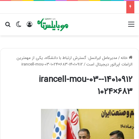
منو
ورود
تغییر پو
جس
خانه
/
مدیرعامل ایرانسل: گسترش ارتباط با دانشگاه، یکی از مهمترین
الزامات اپراتور دیجیتال است
/
14010912-irancell-mou-03-1024×683
14010912-irancell-mou-03-
1024×683