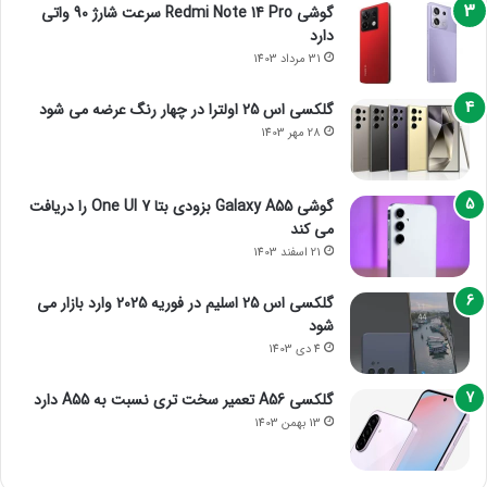
گوشی Redmi Note 14 Pro سرعت شارژ 90 واتی
دارد
31 مرداد 1403
گلکسی اس 25 اولترا در چهار رنگ عرضه می شود
28 مهر 1403
گوشی Galaxy A55 بزودی بتا One UI 7 را دریافت
می کند
21 اسفند 1403
گلکسی اس 25 اسلیم در فوریه 2025 وارد بازار می
شود
4 دی 1403
گلکسی A56 تعمیر سخت تری نسبت به A55 دارد
13 بهمن 1403