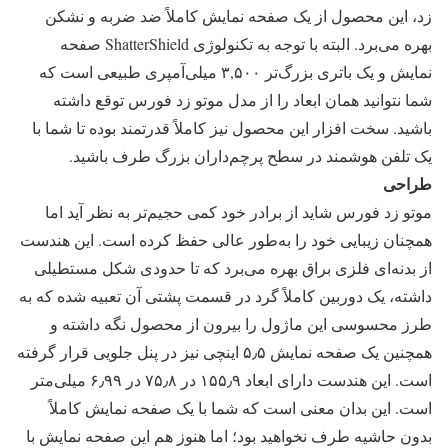
زد، این محصول از یک صفحه نمایش کاملاً ضد ضربه و نشکن
بهره می‌برد. البته با توجه به تکنولوژی ShatterShield صفحه
نمایش و یک باتری بزرگ‌تر ۳,۵۰۰ میلی‌آمپری طبیعی است که
شما نتوانید همان ابعاد را از مدل موتو زد فورس توقع داشته
باشید. سخت افزار این محصول نیز کاملاً قدرتمند بوده تا شما با
یک تلفن هوشمند در سطح پرچم‌داران بزرگ طرف باشید.
طراحی
موتو زد فورس شاید از برادر خود کمی حجیم‌تر به نظر آید اما
همچنان زیبایی خود را به‌طور عالی حفظ کرده است. این هندست
از بدنه‌ای فلزی براق بهره می‌برد که تا حدودی شکل مستطیلی
داشته، یک دوربین کاملاً گرد در قسمت پشتی آن تعبیه شده که به
طرز محسوسی این ماژول را بیرون از محصول نگه داشته و
همچنین یک صفحه نمایش ۵٫۵ اینچی نیز در پنل جلویی قرار گرفته
است. این هندست دارای ابعاد ۱۵۵٫۹ در ۷۵٫۸ در ۶٫۹۹ میلی‌متر
است. این بدان معنی است که شما با یک صفحه نمایش کاملاً
بدون حاشیه طرف نخواهید بود؛ اما هنوز هم این صفحه نمایش با