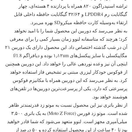
تراشه اسنپدراگون ۸۲۰ همراه با پردازنده ۴ هسته‌ای، چهار
گیگابایت رم LPDDR4 و ۳۲/۶۴ گیگابایت حافظه داخلی قابل
ارتقاء به‌وسیله کارت حافظه میکروSD بهره می‌برد.
به نظر می‌رسد که دوربین این محصول شما را نا امید نخواهد
کرد؛ هرچند که متاسفانه لنوو زمان بسیار کمی را برای معرفی
آن در شب گذشته اختصاص داد. این محصول دارای یک دوربین ۲۱
مگاپیکسلی با سایز پیکسل‌های ۱٫۱۲um بوده و دیافراگم f/1.8
اینچی آن نیز وعده نوردهی عالی را خواهد داد. این دوربین همچنین
از فوکوس خودکار لیزری مبتنی بر تشخیص فاز استفاده خواهد
کرد. به نظر می‌رسد که این دوربین همراه با مکانیزم فوکوس
پرسرعتی که دارد، یکی از پرسرعت‌ترین دوربین‌ها در تلفن‌های
هوشمند خواهد بود.
از نظر باتری نیز این محصول نسبت به موتو زد قدرتمندتر ظاهر
شده است. موتو زد فورس (Moto Z Force) به یک باتری ۳,۵۰۰
میلی‌آمپری مجهز است. لنوو متعهد می‌شود که شما قادر خواهید
بود تا ۴۰ ساعت از این محصول استفاده کرده و ۵۰ درصد از