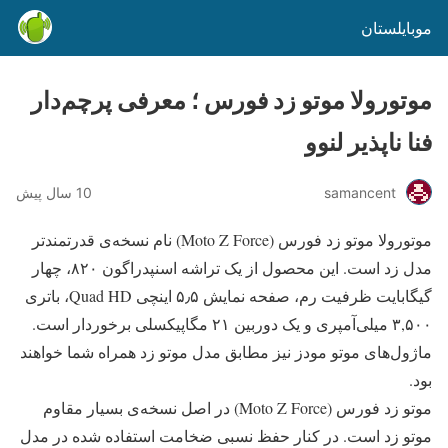
موبایلستان
موتورولا موتو زد فورس ؛ معرفی پرچم‌دار
فنا ناپذیر لنوو
samancent
10 سال پیش
موتورولا موتو زد فورس (Moto Z Force) نام نسخه‌ی قدرتمندتر
مدل زد است. این محصول از یک تراشه اسنپدراگون ۸۲۰، چهار
گیگابایت ظرفیت رم، صفحه نمایش ۵٫۵ اینچی Quad HD، باتری
۳,۵۰۰ میلی‌آمپری و یک دوربین ۲۱ مگاپیکسلی برخوردار است.
ماژول‌های موتو مودز نیز مطابق مدل موتو زد همراه شما خواهند
بود.
موتو زد فورس (Moto Z Force) در اصل نسخه‌ی بسیار مقاوم
موتو زد است. در کنار حفظ نسبی ضخامت استفاده شده در مدل