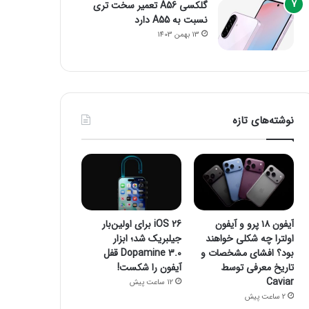
گلکسی A56 تعمیر سخت تری
نسبت به A55 دارد
13 بهمن 1403
نوشته‌های تازه
آیفون ۱۸ پرو و آیفون
iOS 26 برای اولین‌بار
اولترا چه شکلی خواهند
جیلبریک شد؛ ابزار
بود؟ افشای مشخصات و
Dopamine 3.0 قفل
تاریخ معرفی توسط
آیفون را شکست!
Caviar
12 ساعت پیش
2 ساعت پیش