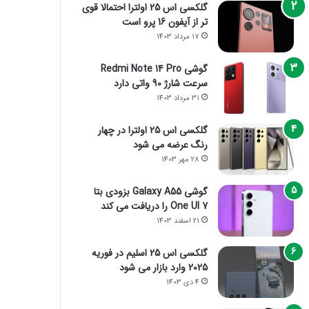
گلکسی اس 25 اولترا احتمالا قوی
تر از آیفون 16 پرو است
17 مرداد 1403
گوشی Redmi Note 14 Pro
سرعت شارژ 90 واتی دارد
31 مرداد 1403
گلکسی اس 25 اولترا در چهار
رنگ عرضه می شود
28 مهر 1403
گوشی Galaxy A55 بزودی بتا
One UI 7 را دریافت می کند
21 اسفند 1403
گلکسی اس 25 اسلیم در فوریه
2025 وارد بازار می شود
4 دی 1403