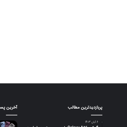
پربازدیدترین مطالب
آخرین پست
مانیتور
تبلت
گیمینگ
Moto
Pad
۲۴۰
6 آبان 1403
هرتزی
70