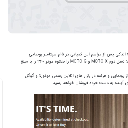
محصول نمادین و جدید موتورولا با نام تجاری موتو360 اندکی پس از مراسم این کمپانی در 5ام سپتامبر رونمایی
شد.این کنفرانس در شیکاگو برگزار شد و طی آن موتورولا نسل دوم MOTO X و MOTO G را بعلاوه موتو 360 را با مبلغ
ونمایی و عرضه در بازار های انلاین رسمی موتورلا و گوگل
 آینده به دست خرده فروشان خواهد رسید.