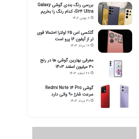
بررسی رنگ بندی گوشی Galaxy
S24 Ultra؛ کدام رنگ را بخریم
8 بهمن 1402
گلکسی اس 25 اولترا احتمالا قوی
تر از آیفون 16 پرو است
17 مرداد 1403
معرفی بهترین گوشی ها در رنج
۳۰ میلیون اسفند 1403
28 اسفند 1403
گوشی Redmi Note 14 Pro
سرعت شارژ 90 واتی دارد
31 مرداد 1403