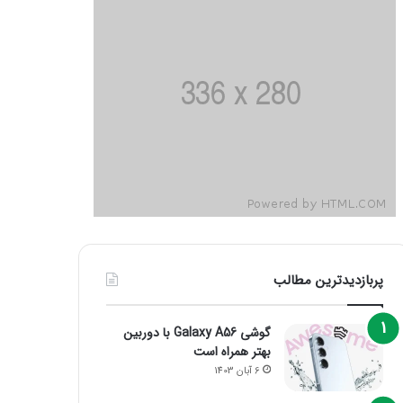
پربازدیدترین مطالب
گوشی Galaxy A56 با دوربین
بهتر همراه است
6 آبان 1403