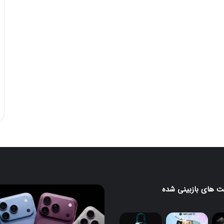
 های بازبینی شده
آیفون
۱۸
پرو
و