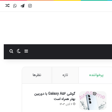
اینستاگرام
تلگرام
واتس آ
نوش
سایدبار
تغییر پوست
جستجو
پرخواننده
تازه
نظرها
گوشی Galaxy A56 با دوربین
بهتر همراه است
6 آبان 1403