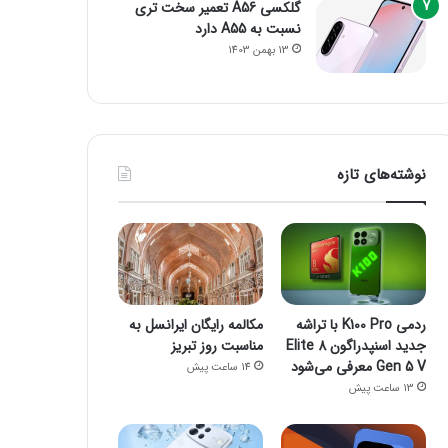
گلکسی A56 تعمیر سخت تری
نسبت به A55 دارد
13 بهمن 1403
نوشته‌های تازه
ردمی K100 Pro با تراشه
مکالمه رایگان ایرانسل به
جدید اسنپدراگون 8 Elite
مناسبت روز تبریز
Gen 5 V معرفی می‌شود
14 ساعت پیش
13 ساعت پیش