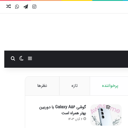
اینستاگرام
تلگرام
واتس آ
نوش
سایدبار
تغییر پوست
جستجو
پرخواننده
تازه
نظرها
گوشی Galaxy A56 با دوربین
بهتر همراه است
6 آبان 1403