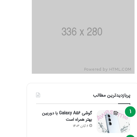
پربازدیدترین مطالب
گوشی Galaxy A56 با دوربین
بهتر همراه است
6 آبان 1403