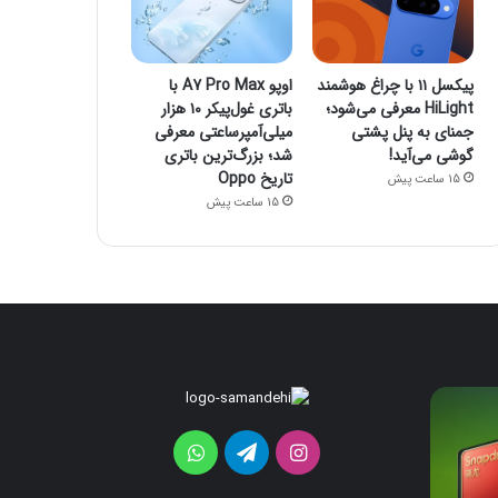
پیکسل ۱۱ با چراغ هوشمند
اوپو A7 Pro Max با
HiLight معرفی می‌شود؛
باتری غول‌پیکر ۱۰ هزار
جمنای به پنل پشتی
میلی‌آمپرساعتی معرفی
گوشی می‌آید!
شد؛ بزرگ‌ترین باتری
تاریخ Oppo
15 ساعت پیش
15 ساعت پیش
پیکسل
اوپو
A7
۱۱
با
Pro
اینستاگرام
تلگرام
واتس
چراغ
Max
هوشمند
با
آپ