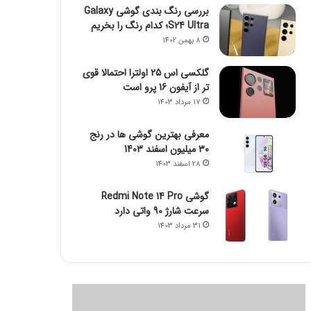
بررسی رنگ بندی گوشی Galaxy
S24 Ultra؛ کدام رنگ را بخریم
8 بهمن 1402
گلکسی اس 25 اولترا احتمالا قوی
تر از آیفون 16 پرو است
17 مرداد 1403
معرفی بهترین گوشی ها در رنج
۳۰ میلیون اسفند 1403
28 اسفند 1403
گوشی Redmi Note 14 Pro
سرعت شارژ 90 واتی دارد
31 مرداد 1403