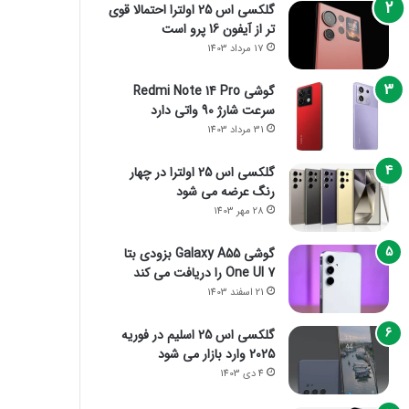
گلکسی اس 25 اولترا احتمالا قوی
تر از آیفون 16 پرو است
17 مرداد 1403
گوشی Redmi Note 14 Pro
سرعت شارژ 90 واتی دارد
31 مرداد 1403
گلکسی اس 25 اولترا در چهار
رنگ عرضه می شود
28 مهر 1403
گوشی Galaxy A55 بزودی بتا
One UI 7 را دریافت می کند
21 اسفند 1403
گلکسی اس 25 اسلیم در فوریه
2025 وارد بازار می شود
4 دی 1403