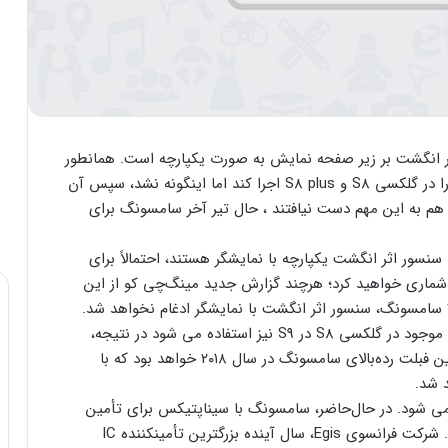
ر انگشت بر زیر صفحه نمایش به صورت یکپارچه است. همانطور
که می دانید سامسونگ ابتدا می خواست این سیستم را در گلکسی S8 و S8 plus اجرا کند اما اینگونه نشد، سپس آن
به نوت ۸ انتقال دهند که باز هم به این مهم دست نیافتند ، حال تیر آخر سامسونگ برای
سی نوت ۸ و گلکسی اس ۸ پلاس فاقد سنسور اثر انگشت یکپارچه با نمایشگر هستند، احتمالاً برای
این فناوری لحظه‏‌شماری خواهید کرد؛ هرچند گزارش جدید مینگ‌چی کو از این
گزارش ها نشان می دهد که باز هم همین سنسور فعلی موجود در گلکسی S8 در S9 نیز استفاده می شود در نتیجه،
مینگ‏‌چی کو پیش‎بینی کرده است که گلکسی نوت ۹ اولین فبلت رده‌بالای سامسونگ در سال ۲۰۱۸ خواهد بود که با
د شد.
یستم سال آینده به شرکت Egis واگذار می شود. در حال‌حاضر، سامسونگ با سیناپتیکس برای تأمین
سنسور اثر انگشت برای گوشی‏‌های خود همکاری می‎کند. شرکت فرانسوی Egis، سال آینده بزرگ‎ترین تأمین‎کننده IC