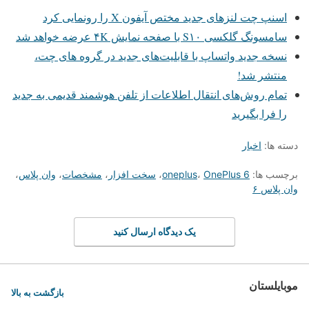
اسنپ چت لنزهای جدید مختص آیفون X را رونمایی کرد
سامسونگ گلکسی S۱۰ با صفحه نمایش ۴K عرضه خواهد شد
نسخه جدید واتساپ با قابلیت‌های جدید در گروه های چت،
منتشر شد!
تمام روش‌های انتقال اطلاعات از تلفن هوشمند قدیمی به جدید
را فرا بگیرید
دسته ها:
اخبار
برچسب ها:
OnePlus 6
،
oneplus
،
سخت افزار
،
مشخصات
،
وان پلاس
،
وان پلاس ۶
یک دیدگاه ارسال کنید
موبایلستان
بازگشت به بالا