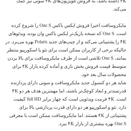
۴K داشته باشد، به فروش تلویزیون‌های ۴K سونی نیز کمک
می‌کند.
مایکروسافت اخیرا فروش ایکس باکس One S را شروع کرده
است. One S که نسخه باریک‌تر ایکس باکس وان بوده، ویدئوهای
۴K را پشتیبانی می‌کند و از چیپ‌های جدید Polaris بهره می‌برد. در
حالیکه برخی از کاربران ممکن است برای نئو یا اسکورپیو منتطر
بمانند، One S تلاشی است از طرف مایکروسافت برای بالا بردن
متوسط قیمت فروش بخش بازی و آماده کرده بازار ۴K برای
محصولات سال بعد خود.
شاید هر دو کنسول جدید مایکروسافت و سونی دارای پردازنده
قدرتمندتر و ابعاد کوچک‌تر باشند، اما مهمترین هدف هر دو ۴K
است. ۴K فرمت ویدئویی است که چهار برابر full HD کیفیت
دارد. نئو و اسکورپیو هر دو دارای قدرت پردازشی بالا برای
پشتیبانی از ۴K هستند. اما مایکروسافت ممکن است با معرفی
One S بهره بیشتری از بازار ۴K ببرد.